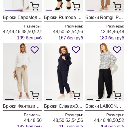
Брюки ЕвроМода 765 молочный
Брюки Rumoda 2289 черные
Брюки Romgil РТ0202-ВИ5 бежевый
Размеры:
Размеры:
Размеры:
42,44,46,48,50,52,54,56
48,50,52,54,56
42,44,46,48
199 бел.руб
167 бел.руб
180 бел.руб
Брюки Фантазия Мод 5534-1
Брюки СлавияЭлит 572 синий
Брюки LAIKONY L-974-2 черный
Размеры:
Размеры:
Размеры:
44,48,50
48,50,52,54,56
44,46,48,50,52
182 бел.руб
111 бел.руб
208 бел.руб