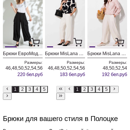
Брюки ЕвроМода 731 черный
Брюки MisLana 999бр молочный
Брюки MisLana 1311бр молочный
Размеры:
Размеры:
Размеры:
46,48,50,52,54,56
46,48,50,52,54,56
48,50,52,54
220 бел.руб
183 бел.руб
192 бел.руб
1
2
3
4
5
1
2
3
4
5
Брюки для вашего стиля в Полоцке