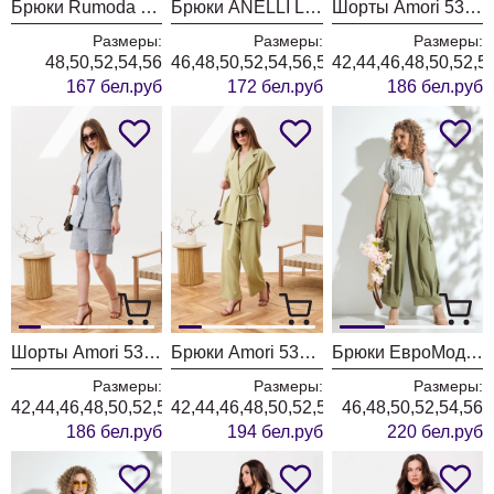
Брюки Rumoda 2296 белый
Брюки ANELLI LAUREL 1853 нежно серенький
Шорты Amori 5311 хакки
Размеры:
Размеры:
Размеры:
48,50,52,54,56
46,48,50,52,54,56,58,60,62
42,44,46,48,50,52,5
167 бел.руб
172 бел.руб
186 бел.руб
Шорты Amori 5310 голубой
Брюки Amori 5309 оливка
Брюки ЕвроМода 731 хаки
Размеры:
Размеры:
Размеры:
42,44,46,48,50,52,54,56
42,44,46,48,50,52,54,56
46,48,50,52,54,56
186 бел.руб
194 бел.руб
220 бел.руб