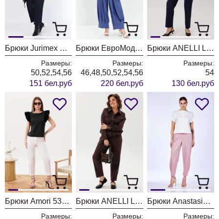
Брюки Jurimex West 3552
Брюки ЕвроМода 731 синий
Брюки ANELLI LAUREL 1718 глубина океана
Размеры:
Размеры:
Размеры:
50,52,54,56
46,48,50,52,54,56
54
151 бел.руб
220 бел.руб
130 бел.руб
Брюки Amori 5312 молоко
Брюки ANELLI LAUREL 1853 горячий шоколад
Брюки Anastasia 979-3 холодный розовый
Размеры:
Размеры:
Размеры: