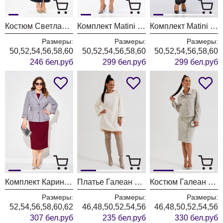
Костюм Светлана-Стиль 2352 синий
Комплект Matini 1.1817
Комплект Matini 1.1825
Размеры:
Размеры:
Размеры:
50,52,54,56,58,60
50,52,54,56,58,60
50,52,54,56,58,60
246 бел.руб
299 бел.руб
299 бел.руб
Комплект Карина Делюкс 1382 сизый + бургунди
Платье Галеан Cтиль 1017 молочный
Костюм Галеан Cтиль 1016 бежевый
Размеры:
Размеры:
Размеры:
52,54,56,58,60,62
46,48,50,52,54,56
46,48,50,52,54,56
307 бел.руб
235 бел.руб
330 бел.руб