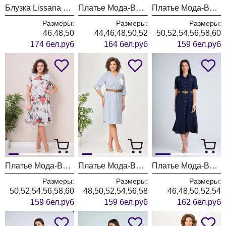
Блузка Lissana 5058 бургунди
Платье Мода-Версаль 2662 сливочный
Платье Мода-Версаль 2383/пудра
Размеры:
Размеры:
Размеры:
46,48,50
44,46,48,50,52
50,52,54,56,58,60
174 бел.руб
164 бел.руб
159 бел.руб
Платье Мода-Версаль 2383 молоко
Платье Мода-Версаль 2393 синий полоска
Платье Мода-Версаль 2298/темно-синий
Размеры:
Размеры:
Размеры:
50,52,54,56,58,60
48,50,52,54,56,58
46,48,50,52,54
159 бел.руб
159 бел.руб
162 бел.руб