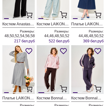
Костюм Anastasia 1392 черно-белый
Костюм LAIKONY L-874 голубой
Платье LAIKONY L-494 темно- синий
Размеры:
Размеры:
Размеры:
48,50,52,54,56,58
44,46,48,50,52
44,46,48,50,52
217 бел.руб
522 бел.руб
369 бел.руб
Платье LAIKONY L-194 серый
Костюм BonnaImage 1066/2 розовый
Костюм BonnaImage 1066/1 серо-фиолетовый
Размеры:
Размеры:
Размеры: