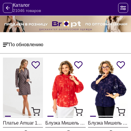
Каталог
21046 товаров
По обновлению
Платье Amuar 1136
Блузка Мишель Шик 802 красный
Блузка Мишель Шик 802 синий