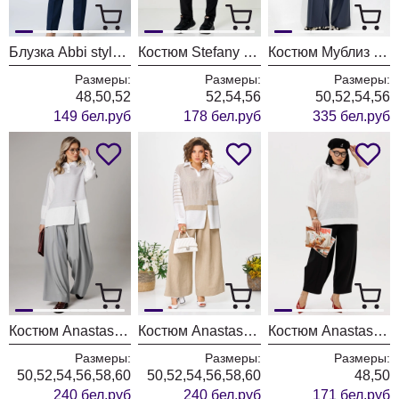
Блузка Abbi style 4075 синяя акварель
Костюм Stefany 2066-2 бело-черный
Костюм Мублиз 335 синий
Размеры:
Размеры:
Размеры:
48,50,52
52,54,56
50,52,54,56
149 бел.руб
178 бел.руб
335 бел.руб
Костюм Anastasia 1242-1 французский серый
Костюм Anastasia 1242-1 молочно-бежевый
Костюм Anastasia 1300 черный+молочный
Размеры:
Размеры:
Размеры:
50,52,54,56,58,60
50,52,54,56,58,60
48,50
240 бел.руб
240 бел.руб
171 бел.руб