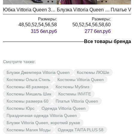
на
Юбка Vittoria Queen 30453 тауп
Блузка Vittoria Queen 30103/3 бургунди
уровне
116
120
124
128
132
136
Размеры:
Размеры:
линии
48,50,52,54,56,58
50,52,54,56,58,60
бедер
315 бел.руб
277 бел.руб
Все товары бренда
Смотрите также:
Блузки Джемпера Vittoria Queen
Костюмы ЛЮШе
Костюмы Ольга Стиль
Костюмы Vittoria Queen
Костюмы 48 размера
Костюмы Мублиз
Костюмы Мишель Шик
Костюмы INVITE
Костюмы размера 60
Платья Vittoria Queen
Костюмы Юрс
Одежда Vittoria Queen
Праздничная одежда Vittoria Queen
Блузки Vittoria Queen, короткий рукав
Костюмы Магия Моды
Одежда TAITA PLUS 58