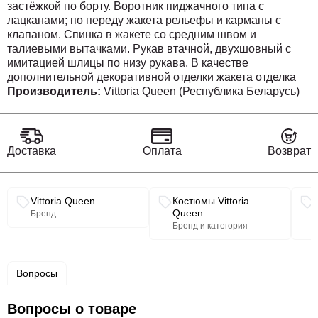
застёжкой по борту. Воротник пиджачного типа с
лацканами; по переду жакета рельефы и карманы с
клапаном. Спинка в жакете со средним швом и
талиевыми вытачками. Рукав втачной, двухшовный с
имитацией шлицы по низу рукава. В качестве
дополнительной декоративной отделки жакета отделка
бахромой из основной ткани. Жакет на подкладке.
Производитель:
Vittoria Queen (Республика Беларусь)
Юбка прямая с притачным поясом, для максимального
комфорта в поясе по бокам предусмотрена резинка.
Застёжка по спинке на молнию в среднем шве и
пуговицу в поясе. В среднем шве по низу отлетная
Доставка
Оплата
Возврат
шлица. Юбка на подкладке.
Длина спинки 66 см (50р-56р), 66,5 см (56р-60р).
Связанные разделы каталога
Vittoria Queen
Костюмы Vittoria
Длина рукава 61 см.
Queen
Бренд
Длина юбки с поясом 68 см (50-54), 69,5 см (56-60).
Бренд и категория
Жакет
50
52
54
56
58
60
Вопросы
обхват груди
108
112
116
120
124
128
Вопросы о товаре
ширина пна уровне