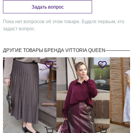
121
125
129
133
137
141
Задать вопрос
линии бедер (низ)
обхват талии
99
103
107
111
115
119
Пока нет вопросов об этом товаре. Будьте первым, кто
задаст вопрос.
длина изделия
66
66
66
66,5
66,5
66,5
ДРУГИЕ ТОВАРЫ БРЕНДА VITTORIA QUEEN
Юбка
50
52
54
56
58
60
длина
юбки
64
64
64
65,5
65,5
65,5
без
пояса
ширина
юбки
80/96
84/100
88/104
92/108
96/112
100/116
по
талии
ширина