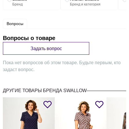
Бренд
Бренд и категория
Обхват груди (см
Место
96
100
104
№
измерения
Вопросы
Наименование
п/
(примечание)
Обхват талии
измерения
п
Вопросы о товаре
78
82
86
Задать вопрос
Обхват бедер
104
108
112
Пока нет вопросов об этом товаре. Будьте первым, кто
задаст вопрос.
Размерный код
48
50
52
Платье
ДРУГИЕ ТОВАРЫ БРЕНДА SWALLOW
вдоль
середины
спинки от
1
Длина изделия
шва
115
115
115
втачивания
воротника до