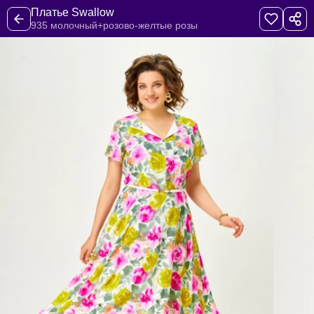
Платье Swallow
935 молочный+розово-желтые розы