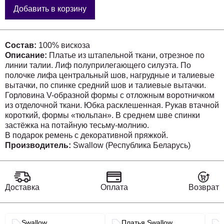
Добавить в корзину
Состав:
100% вискоза
Описание:
Платье из штапельной ткани, отрезное по
линии талии. Лиф полуприлегающего силуэта. По
полочке лифа центральный шов, нагрудные и талиевые
вытачки, по спинке средний шов и талиевые вытачки.
Горловина V-образной формы с отложным воротничком
из отделочной ткани. Юбка расклешенная. Рукав втачной
короткий, формы «тюльпан». В среднем шве спинки
застёжка на потайную тесьму-молнию.
В подарок ремень с декоративной пряжкой.
Длина платья по спинке-115 см.
Производитель:
Swallow (Республика Беларусь)
Длина рукава –18 см.
Таблица измерений готовых изделий
(предоставлена производителем):
Доставка
Оплата
Возврат
Связанные разделы каталога
Рост (см) 
Swallow
Платья Swallow