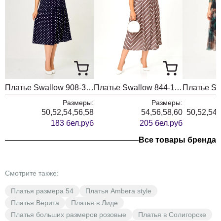
низа
Вдоль
середины
спинки от
Длина спинки
2
шва
40
40
40
до талии
обтачивания
горловины до
Платье Swallow 908-3 синий+горох
Платье Swallow 844-11 капучино+принт горох
талии
Размеры:
Размеры:
50,52,54,56,58
54,56,58,60
50,52,54,
Вдоль
183 бел.руб
205 бел.руб
середины
спинки от
Все товары бренда
3
Длина юбки
75
75
75
шва
притачивания
Смотрите также:
юбки до низа
Платья размера 54
Платья Ambera style
Обхват
Платья Верита
Платья в Лиде
4
Обхват груди
изделия под
98
102
106
Платья больших размеров розовые
Платья в Солигорске
проймой