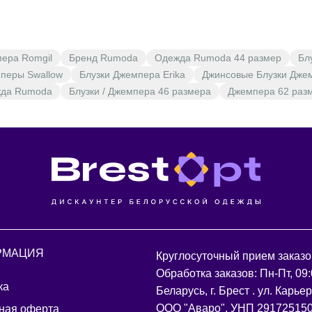
пера Romgil
Бренд Rumoda
Одежда Rumoda 44 размер
Бл
перы Swallow
Блузки Джемпера Erika
Джинсовые Блузки Дже
жда Rumoda
Блузки / Джемпера 46 размера
Джемпера 62 раз
РМАЦИЯ
Круглосуточный прием заказо
Обработка заказов: Пн-Пт, 09:
ка
Беларусь, г. Брест . ул. Карье
ООО "Аваро", УНП 29172515
ная оферта