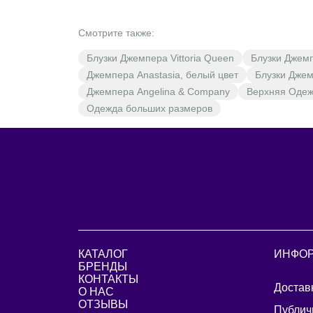
Смотрите также:
Блузки Джемпера Vittoria Queen
Блузки Джем
Джемпера Anastasia, белый цвет
Блузки Джем
Джемпера Angelina & Company
Верхняя Оде
Одежда больших размеров
КАТАЛОГ
ИНФО
БРЕНДЫ
КОНТАКТЫ
Достав
О НАС
ОТЗЫВЫ
Публич