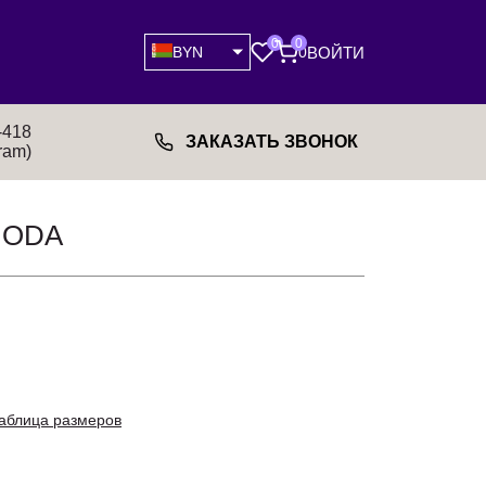
0
0
ВОЙТИ
BYN
0
-418
ЗАКАЗАТЬ ЗВОНОК
ram)
MODA
аблица размеров