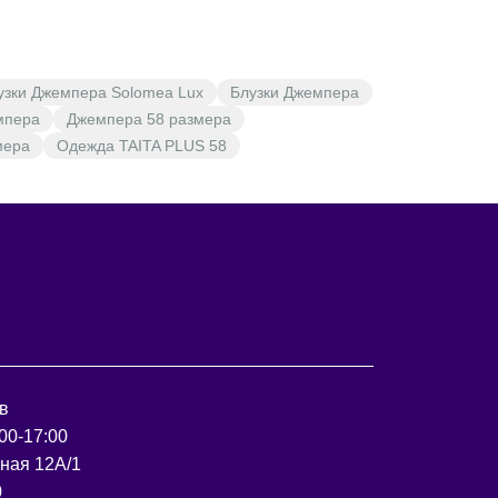
узки Джемпера Solomea Lux
Блузки Джемпера
мпера
Джемпера 58 размера
мера
Одежда TAITA PLUS 58
в
00-17:00
рная 12А/1
0