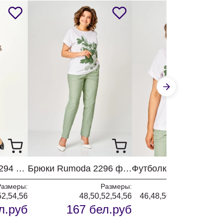
Костюм Rumoda 2294 капучино
Брюки Rumoda 2296 фисташковый
Размеры:
Размеры:
Разм
52,54,56
48,50,52,54,56
46,48,50,52,54,56,58,6
л.руб
167 бел.руб
112 бел.