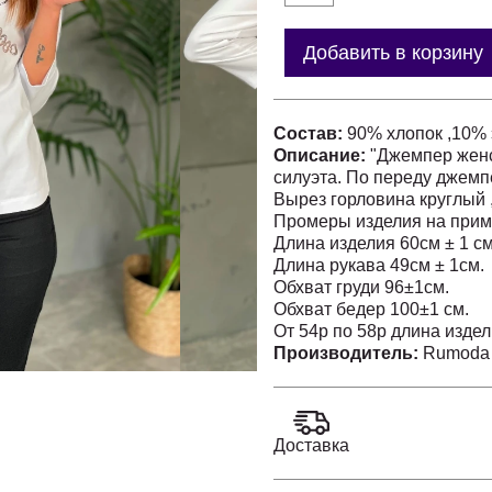
Добавить в корзину
Состав:
90% хлопок ,10%
Описание:
"Джемпер женс
силуэта. По переду джемп
Вырез горловина круглый 
Промеры изделия на прим
Длина изделия 60см ± 1 см
Длина рукава 49см ± 1см.
Обхват груди 96±1см.
Обхват бедер 100±1 см.
От 54р по 58р длина издели
Производитель:
Rumoda 
Доставка