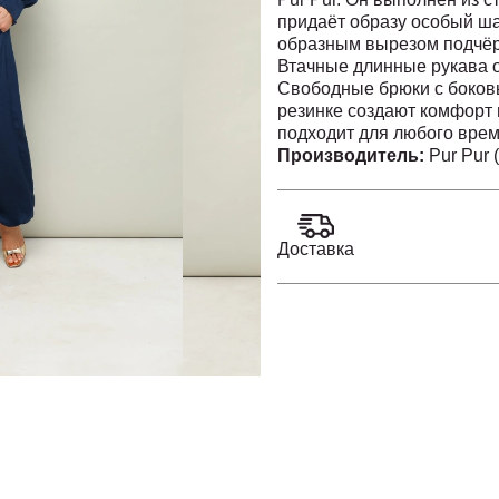
придаёт образу особый ша
образным вырезом подчёр
Втачные длинные рукава 
Свободные брюки с боков
резинке создают комфорт 
подходит для любого време
костюм идеальным для раб
Производитель:
Pur Pur 
использования.
Доставка