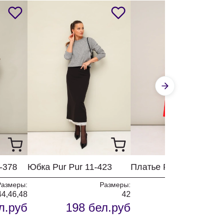
-378
Юбка Pur Pur 11-423
Платье Pur Pur 11-29
Размеры:
Размеры:
Разм
44,46,48
42
4
л.руб
198 бел.руб
256 бел.