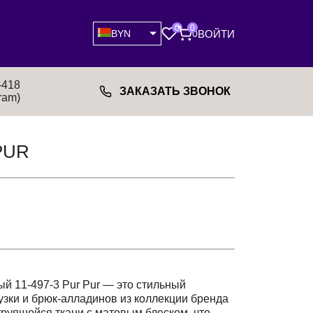
0
0
ВОЙТИ
BYN
0
-418
ЗАКАЗАТЬ ЗВОНОК
ram)
PUR
й 11-497-3 Pur Pur — это стильный
лузки и брюк-алладинов из коллекции бренда
труящейся ткани с матовым блеском, что