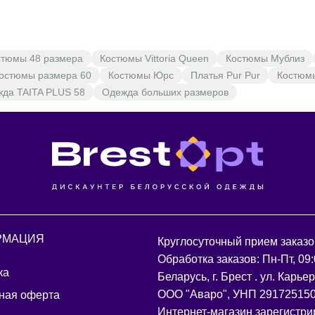
стюмы 48 размера
Костюмы Vittoria Queen
Костюмы Мублиз
остюмы размера 60
Костюмы Юрс
Платья Pur Pur
Костюм
да TAITA PLUS 58
Одежда больших размеров
РМАЦИЯ
Круглосуточный прием заказо
Обработка заказов: Пн-Пт, 09:
ка
Беларусь, г. Брест . ул. Карье
ООО "Аваро", УНП 29172515
ная оферта
Интернет-магазин зарегистри