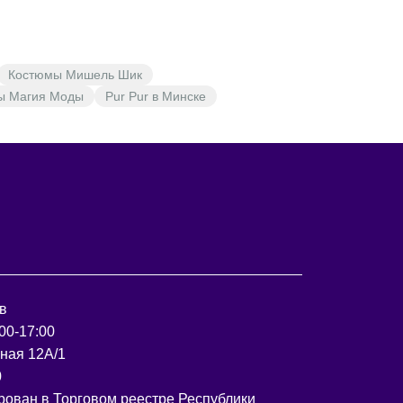
Костюмы Мишель Шик
ы Магия Моды
Pur Pur в Минске
в
00-17:00
рная 12А/1
0
рован в Торговом реестре Республики