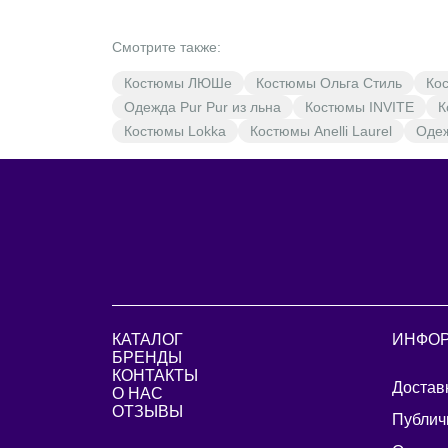
Смотрите также:
Костюмы ЛЮШе
Костюмы Ольга Стиль
Ко
Одежда Pur Pur из льна
Костюмы INVITE
К
Костюмы Lokka
Костюмы Anelli Laurel
Одеж
КАТАЛОГ
ИНФО
БРЕНДЫ
КОНТАКТЫ
Достав
О НАС
ОТЗЫВЫ
Публич