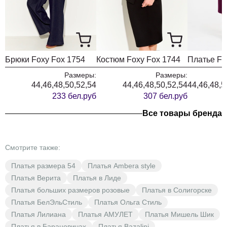
Брюки Foxy Fox 1754
Костюм Foxy Fox 1744
Размеры:
Размеры:
44,46,48,50,52,54
44,46,48,50,52,54
44,46,48,5
233 бел.руб
307 бел.руб
Все товары бренда
Смотрите также:
Платья размера 54
Платья Ambera style
Платья Верита
Платья в Лиде
Платья больших размеров розовые
Платья в Солигорске
Платья БелЭльСтиль
Платья Ольга Стиль
Платья Лилиана
Платья АМУЛЕТ
Платья Мишель Шик
Платья в Барановичах
Платья Bazalini