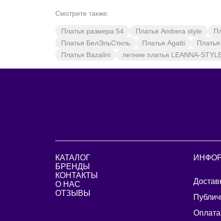
Смотрите также:
Платья размера 54
Платья Ambera style
П
Платья БелЭльСтиль
Платья Agatti
Платья
Платья Bazalini
летние платья LEANNA-STYL
КАТАЛОГ
ИНФО
БРЕНДЫ
КОНТАКТЫ
Достав
О НАС
ОТЗЫВЫ
Публич
Оплата