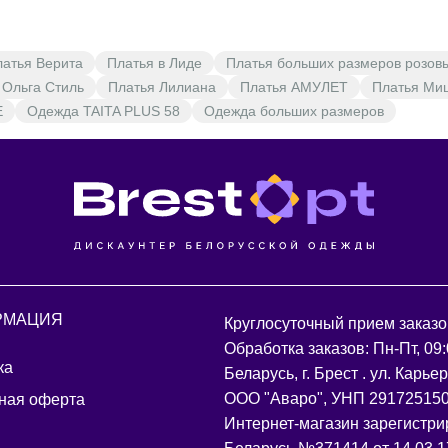
латья Верита
Платья в Лиде
Платья больших размеров розов
 Ольга Стиль
Платья Лилиана
Платья АМУЛЕТ
Платья Ми
E
Одежда TAITA PLUS 58
Одежда больших размеров
РМАЦИЯ
Круглосуточный прием заказо
Обработка заказов: Пн-Пт, 09:
ка
Беларусь, г. Брест . ул. Карье
ООО "Аваро", УНП 29172515
ная оферта
Интернет-магазин зарегистри