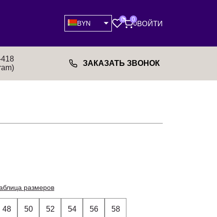
0
0
ВОЙТИ
BYN
0
-418
ЗАКАЗАТЬ ЗВОНОК
ram)
аблица размеров
48
50
52
54
56
58