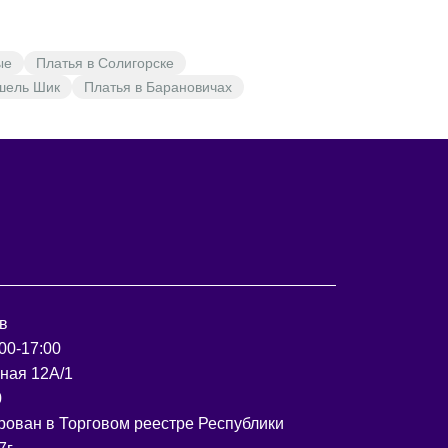
ые
Платья в Солигорске
шель Шик
Платья в Барановичах
в
00-17:00
рная 12А/1
0
рован в Торговом реестре Республики