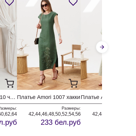
Джемпер Amori 2210 черный
Платье Amori 1007 хакки
Платье Amori 1009 м
Размеры:
Размеры:
Разм
60,62,64
42,44,46,48,50,52,54,56
42,44,46,48,50,52,5
л.руб
233 бел.руб
271 бел.