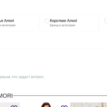
ья Amori
Короткие Amori
и категория
Бренд и категория
рвым, кто задаст вопрос.
MORI