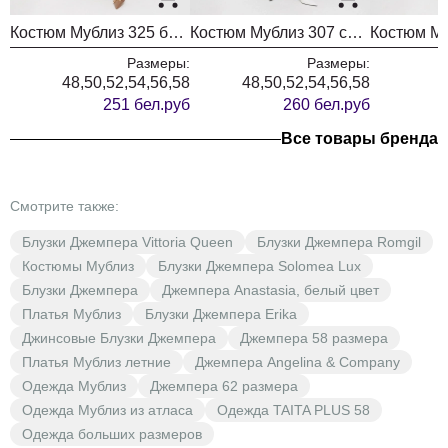
Костюм Мублиз 325 баклажан
Костюм Мублиз 307 серый
Костюм Му
Размеры:
Размеры:
48,50,52,54,56,58
48,50,52,54,56,58
251 бел.руб
260 бел.руб
Все товары бренда
Смотрите также:
Блузки Джемпера Vittoria Queen
Блузки Джемпера Romgil
Костюмы Мублиз
Блузки Джемпера Solomea Lux
Блузки Джемпера
Джемпера Anastasia, белый цвет
Платья Мублиз
Блузки Джемпера Erika
Джинсовые Блузки Джемпера
Джемпера 58 размера
Платья Мублиз летние
Джемпера Angelina & Company
Одежда Мублиз
Джемпера 62 размера
Одежда Мублиз из атласа
Одежда TAITA PLUS 58
Одежда больших размеров