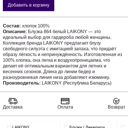
Добавить в корзину
Состав:
хлопок 100%
Описание:
Блузка 864 белый LAIKONY — это
идеальный выбор для гардероба любой женщины.
Коллекция бренда LAIKONY предлагает блузу
свободного силуэта с имитацией запаха, что придаёт
образу лёгкость и непринуждённость. Изготовленная из
100% хлопка, она легка и воздухопроницаема, что
делает её оптимальным вариантом для летних и
весенних сезонов. Длина до линии бедер и
разноуровневая линия низа добавляют изюминку.
Отложной воротник и «V-образный» вырез
Производитель:
LAIKONY (Республика Беларусь)
подчёркивают стильный офисный и повседневный
образ, а рукава длиной 3/4 делают её комфортной для
повседневного ношения. Белый цвет блузы позволяет
легко сочетать её с различными элементами гардероба.
Доставка
Оплата
Возврат
Связанные разделы каталога
LAIKONY
Блузки / Джемпера