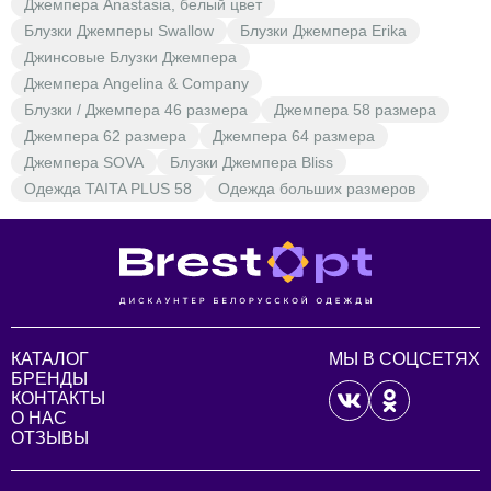
Джемпера Anastasia, белый цвет
Блузки Джемперы Swallow
Блузки Джемпера Erika
Джинсовые Блузки Джемпера
Джемпера Angelina & Company
Блузки / Джемпера 46 размера
Джемпера 58 размера
Джемпера 62 размера
Джемпера 64 размера
Джемпера SOVA
Блузки Джемпера Bliss
Одежда TAITA PLUS 58
Одежда больших размеров
КАТАЛОГ
МЫ В СОЦСЕТЯХ
БРЕНДЫ
КОНТАКТЫ
О НАС
ОТЗЫВЫ