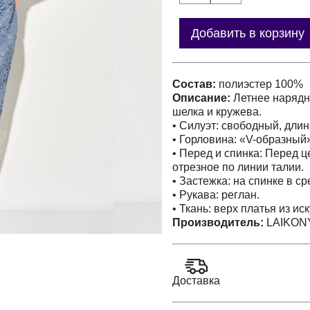
Добавить в корзину
Состав:
полиэстер 100%
Описание:
Летнее нарядн
шелка и кружева.
• Силуэт: свободный, длин
• Горловина: «V-образный
• Перед и спинка: Перед 
отрезное по линии талии.
• Застежка: на спинке в 
• Рукава: реглан.
• Ткань: верх платья из ис
ткань не тянется.
Производитель:
LAIKONY
Это платье — воплощение
современными трендами. Е
вечерних мероприятиях, г
Позвольте себе сиять и б
Доставка
наряде!