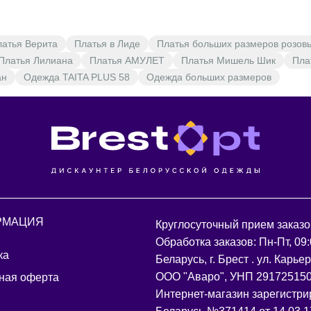
латья Верита
Платья в Лиде
Платья больших размеров розов
Платья Лилиана
Платья АМУЛЕТ
Платья Мишель Шик
Пла
ан
Одежда TAITA PLUS 58
Одежда больших размеров
РМАЦИЯ
Круглосуточный прием заказо
Обработка заказов: Пн-Пт, 09:
ка
Беларусь, г. Брест . ул. Карье
ООО "Аваро", УНП 29172515
ная оферта
Интернет-магазин зарегистри