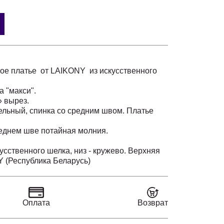
ое платье от LAIKONY из искусственного
а "макси".
» вырез.
цельный, спинка со средним швом. Платье
среднем шве потайная молния.
кусственного шелка, низ - кружево. Верхняя
 (Республика Беларусь)
 гармонии между классикой и
го можно носить на свадьбах, юбилеях или
де вы хотите произвести впечатление.
ыть в центре внимания в этом великолепном
Оплата
Возврат