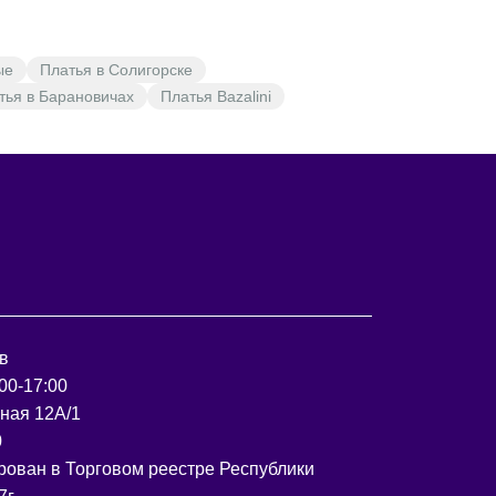
ые
Платья в Солигорске
тья в Барановичах
Платья Bazalini
в
00-17:00
рная 12А/1
0
рован в Торговом реестре Республики