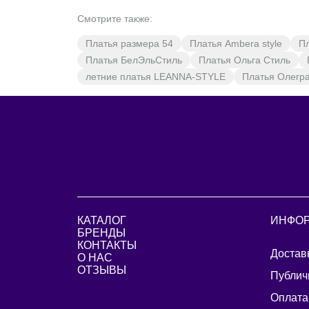
Смотрите также:
Платья размера 54
Платья Ambera style
П
Платья БелЭльСтиль
Платья Ольга Стиль
летние платья LEANNA-STYLE
Платья Олегр
КАТАЛОГ
ИНФО
БРЕНДЫ
КОНТАКТЫ
Достав
О НАС
ОТЗЫВЫ
Публич
Оплата