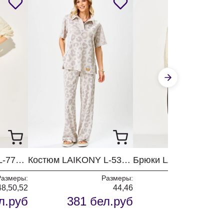
Платье LAIKONY L-774-1 молочный
Костюм LAIKONY L-533 леопард
Размеры:
Размеры:
Разм
48,50,52
44,46
44,46,48,5
л.руб
381 бел.руб
208 бел.