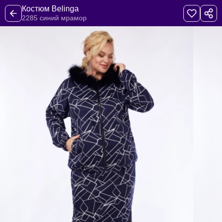
Костюм Belinga
2285 синий мрамор