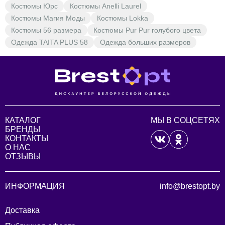
Костюмы Юрс
Костюмы Anelli Laurel
Костюмы Магия Моды
Костюмы Lokka
Костюмы 56 размера
Костюмы Pur Pur голубого цвета
Одежда TAITA PLUS 58
Одежда больших размеров
КАТАЛОГ
МЫ В СОЦСЕТЯХ
БРЕНДЫ
КОНТАКТЫ
О НАС
ОТЗЫВЫ
ИНФОРМАЦИЯ
info@brestopt.by
Доставка