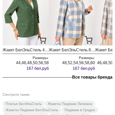
Жакет БелЭльСтиль 412 олива + белый горох
Жакет БелЭльСтиль 886 голубая клетка
Размеры:
Размеры:
44,46,48,50,56,58
48,52,54,56,58,60
46,48,50,
167 бел.руб
167 бел.руб
Все товары бренда
Смотрите также:
Платья БелЭльСтиль
Жакеты Пиджаки Лилиана
Жакеты Пиджаки БелЭльСтиль
Пиджаки в Гродно