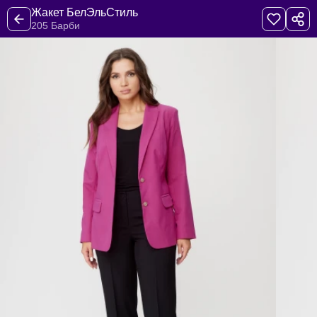
Жакет БелЭльСтиль
205 Барби