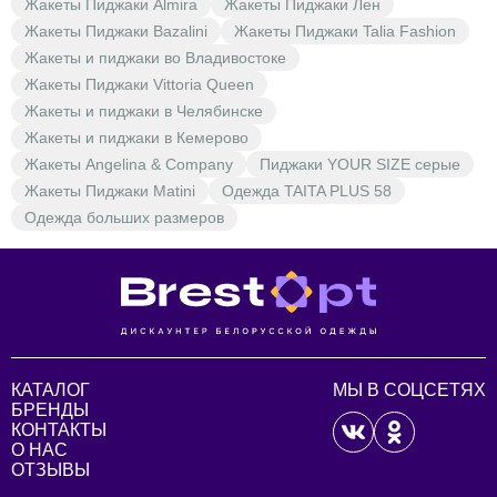
Жакеты Пиджаки Almira
Жакеты Пиджаки Лен
Жакеты Пиджаки Bazalini
Жакеты Пиджаки Talia Fashion
Жакеты и пиджаки во Владивостоке
Жакеты Пиджаки Vittoria Queen
Жакеты и пиджаки в Челябинске
Жакеты и пиджаки в Кемерово
Жакеты Angelina & Company
Пиджаки YOUR SIZE серые
Жакеты Пиджаки Matini
Одежда TAITA PLUS 58
Одежда больших размеров
КАТАЛОГ
МЫ В СОЦСЕТЯХ
БРЕНДЫ
КОНТАКТЫ
О НАС
ОТЗЫВЫ