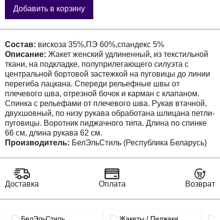
Добавить в корзину
Состав:
вискоза 35%,ПЭ 60%,спандекс 5%
Описание:
Жакет женский удлиненный, из текстильной
ткани, на подкладке, полуприлегающего силуэта с
центральной бортовой застежкой на пуговицы до линии
перегиба лацкана. Спереди рельефные швы от
плечевого шва, отрезной бочок и карман с клапаном.
Спинка с рельефами от плечевого шва. Рукав втачной,
двухшовный, по низу рукава обработана шлицана петли-
пуговицы. Воротник пиджачного типа. Длина по спинке
66 см, длина рукава 62 см.
Производитель:
БелЭльСтиль (Республика Беларусь)
Доставка
Оплата
Возврат
Связанные разделы каталога
БелЭльСтиль
Жакеты / Пиджаки