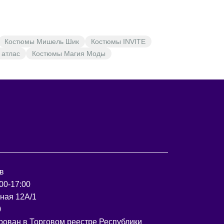
Костюмы Мишель Шик
Костюмы INVITE
 атлас
Костюмы Магия Моды
в
00-17:00
рная 12А/1
0
рован в Торговом реестре Республики