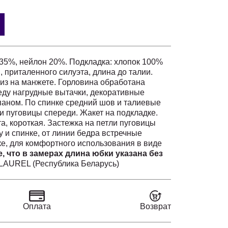
35%, нейлон 20%. Подкладка: хлопок 100%
 приталенного силуэта, длина до талии.
низ на манжете. Горловина обработана
еду нагрудные вытачки, декоративные
паном. По спинке средний шов и талиевые
и пуговицы спереди. Жакет на подкладке.
а, короткая. Застежка на петли пуговицы
у и спинке, от линии бедра встречные
ке, для комфортного использования в виде
, что в замерах длина юбки указана без
LAUREL (Республика Беларусь)
.5; ДР 61
Оплата
Возврат
2; ДР 61