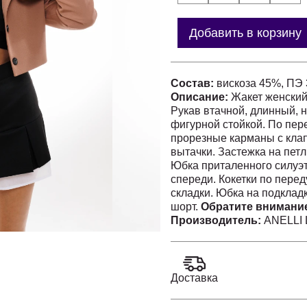
Добавить в корзину
Состав:
вискоза 45%, ПЭ 
Описание:
Жакет женский,
Рукав втачной, длинный, 
фигурной стойкой. По пер
прорезные карманы с кла
вытачки. Застежка на петл
Юбка приталенного силуэт
спереди. Кокетки по перед
складки. Юбка на подклад
шорт.
Обратите внимание
учёта длины подкладки.
Производитель:
ANELLI 
Замеры
Размер 40:
Жакет: ОГ 92; ОТ 74; ДИ 41
Юбка: ОТ 69; ОБ 84; ДИ 31
Доставка
Размер 42:
Жакет: ОГ 96; ОТ 78; ДИ 4