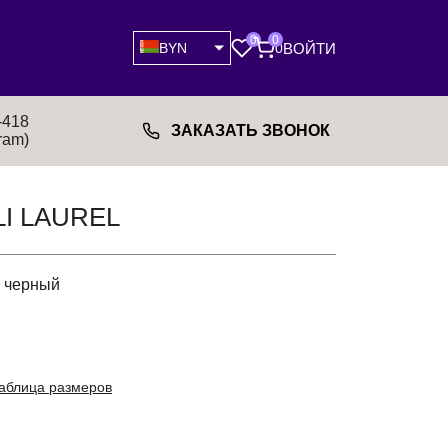
0
0
ВОЙТИ
BYN
0
-418
ЗАКАЗАТЬ ЗВОНОК
ram)
I LAUREL
+ черный
аблица размеров