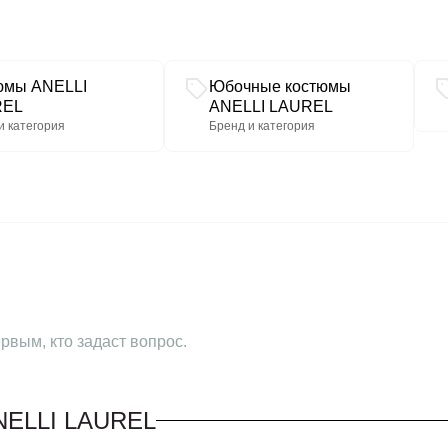
Юбка: ОТ 72; ОБ 88; ДИ 31
Размер 44:
Жакет: ОГ 99; ОТ 82; ДИ 43
Юбка: ОТ 77; ОБ 93; ДИ 31
юмы ANELLI
Юбочные костюмы
Размер 46:
REL
ANELLI LAUREL
Жакет: ОГ 102; ОТ 84; ДИ 4
и категория
Бренд и категория
Юбка: ОТ 83; ОБ 99; ДИ 32
рвым, кто задаст вопрос.
ELLI LAUREL