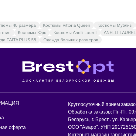
стюмы 48 размера
Костюмы Vittoria Queen
Костюмы Мублиз
етние
Костюмы Юрс
Костюмы Anelli Laurel
ANELLI LAUREL
да TAITA PLUS 58
Одежда больших размеров
РМАЦИЯ
Круглосуточный прием заказо
Обработка заказов: Пн-Пт, 09:
ка
Беларусь, г. Брест . ул. Карье
ООО "Аваро", УНП 29172515
ная оферта
Интернет-магазин зарегистри