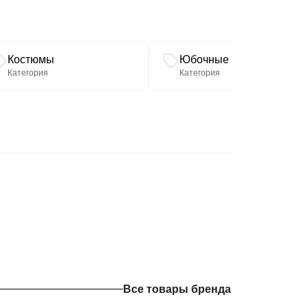
; ДР 61,5
.5
Костюмы
Юбочные костюмы
Категория
Категория
3.5; ДР 61.5
.5
Все товары бренда