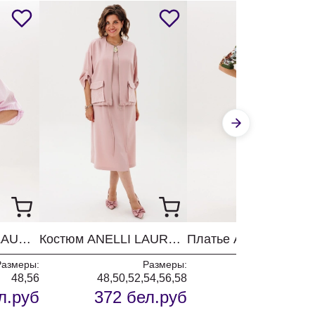
Рубашка ANELLI LAUREL 1862 розовый бант
Костюм ANELLI LAUREL 1899 пудровые прелести
Пл
Размеры:
Размеры:
Разм
48,56
48,50,52,54,56,58
52,54,56,58,6
л.руб
372 бел.руб
205 бел.