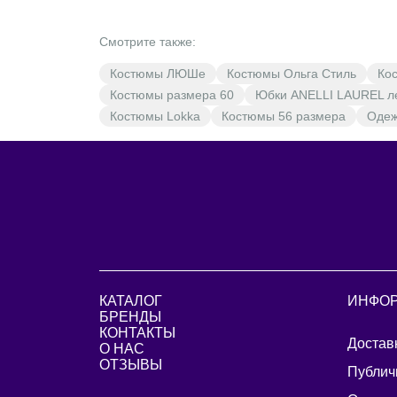
Смотрите также:
Костюмы ЛЮШе
Костюмы Ольга Стиль
Ко
Костюмы размера 60
Юбки ANELLI LAUREL л
Костюмы Lokka
Костюмы 56 размера
Одеж
КАТАЛОГ
ИНФО
БРЕНДЫ
КОНТАКТЫ
Достав
О НАС
ОТЗЫВЫ
Публич