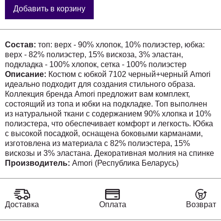
Добавить в корзину
Состав:
топ: верх - 90% хлопок, 10% полиэстер, юбка:
верх - 82% полиэстер, 15% вискоза, 3% эластан,
подкладка - 100% хлопок, сетка - 100% полиэстер
Описание:
Костюм с юбкой 7102 черный+черный Amori
идеально подходит для создания стильного образа.
Коллекция бренда Amori предложит вам комплект,
состоящий из топа и юбки на подкладке. Топ выполнен
из натуральной ткани с содержанием 90% хлопка и 10%
полиэстера, что обеспечивает комфорт и легкость. Юбка
с высокой посадкой, оснащена боковыми карманами,
изготовлена из материала с 82% полиэстера, 15%
вискозы и 3% эластана. Декоративная молния на спинке
добавляет оригинальности. Комплект имеет
Производитель:
Amori (Республика Беларусь)
классический стиль и выполнен в универсальном
черном цвете, который подходит для различных случаев.
Длина изделия по спинке: топ - 21 см, юбка - 63 см.
Доставка
Оплата
Возврат