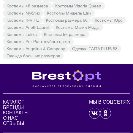
Костюмы 48 размера
Костюмы Vittoria Queen
Костюмы Мублиз
Костюмы Мишель Шик
Костюмы INVITE
Костюмы размера 60
Костюмы Юрс
Костюмы Anelli Laurel
Костюмы Магия Моды
Костюмы Lokka
Костюмы 56 размера
Костюмы Pur Pur голубого цвета
Костюмы Angelina & Company
Одежда TAITA PLUS 58
Одежда больших размеров
КАТАЛОГ
МЫ В СОЦСЕТЯХ
БРЕНДЫ
КОНТАКТЫ
О НАС
ОТЗЫВЫ