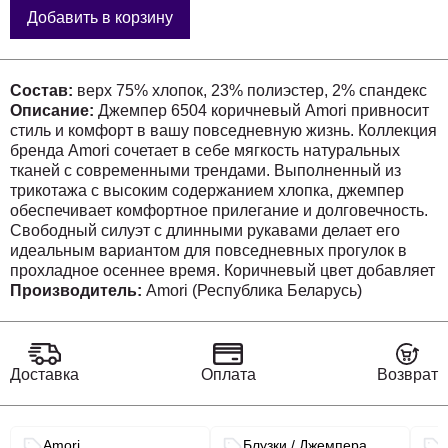
Добавить в корзину
Состав:
верх 75% хлопок, 23% полиэстер, 2% спандекс
Описание:
Джемпер 6504 коричневый Amori привносит
стиль и комфорт в вашу повседневную жизнь. Коллекция
бренда Amori сочетает в себе мягкость натуральных
тканей с современными трендами. Выполненный из
трикотажа с высоким содержанием хлопка, джемпер
обеспечивает комфортное прилегание и долговечность.
Свободный силуэт с длинными рукавами делает его
идеальным вариантом для повседневных прогулок в
прохладное осеннее время. Коричневый цвет добавляет
теплоты и универсальности, позволяя сочетать его с
Производитель:
Amori (Республика Беларусь)
различными элементами гардероба. Длина изделия 53
см для роста 164 и 59 см для роста 170, длина рукава 74
см и 77 см соответственно, обеспечивает комфортную и
стильную посадку. Этот джемпер — великолепный
Доставка
Оплата
Возврат
выбор для тех, кто ценит удобство и актуальность в
межсезонье.
Связанные разделы каталога
Amori
Блузки / Джемпера