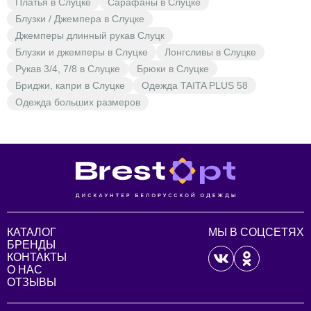
Платья в Слуцке
Сарафаны в Слуцке
Блузки / Джемпера в Слуцке
Джемперы длинный рукав Слуцк
Блузки и джемперы в Слуцке
Лонгсливы в Слуцке
Рукав 3/4, 7/8 в Слуцке
Брюки в Слуцке
Бриджи, капри в Слуцке
Одежда TAITA PLUS 58
Одежда больших размеров
КАТАЛОГ
МЫ В СОЦСЕТЯХ
БРЕНДЫ
КОНТАКТЫ
О НАС
ОТЗЫВЫ