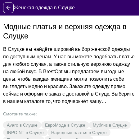
Женская одежда в Слуцке
Модные платья и верхняя одежда в
Слуцке
В Слуцке вы найдёте широкий выбор женской одежды
по доступным ценам. У нас вы можете подобрать платье
для любого случая, а также стильную верхнюю одежду
на любой вкус. В BrestOpt мы предлагаем выгодные
цены, чтобы каждая женщина могла позволить себе
выглядеть модно и красиво. Закажите одежду прямо
сейчас и оформите заказ с доставкой в Слуцк. Выберите
в нашем каталоге то, что подчеркнёт вашу
индивидуальность, и добавьте в корзину понравившиеся
Смотрите также:
модели. Не упустите возможность обновить свой
гардероб по выгодным ценам!
Avaro в Слуцке
ЕвроМода в Слуцке
Мублиз в Слуцке
INPOINT в Слуцке
Нарядные платья в Слуцке