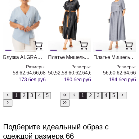
Блузка ALGRANDA (Новелла Шарм) 4159-8
Платье Мишель Шик 993-3 мокрый асфальт
Платье Мишель Шик 2132-1 серый кварц
Размеры:
Размеры:
Размеры:
58,62,64,66,68
50,52,58,60,62,64,66,68
56,60,62,64,66
173 бел.руб
190 бел.руб
194 бел.руб
1
2
3
4
5
1
2
3
4
5
Подберите идеальный образ с
одеждой размера 66