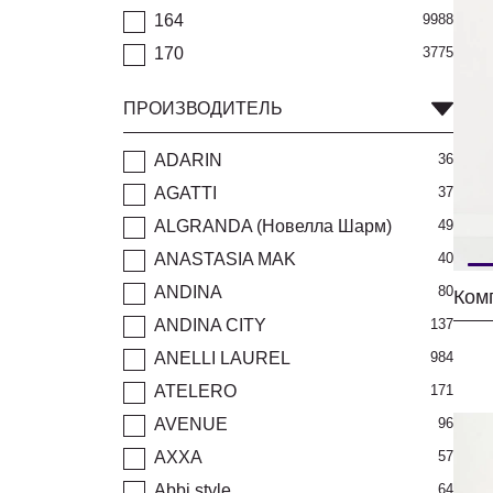
164
9988
170
3775
ПРОИЗВОДИТЕЛЬ
ADARIN
36
AGATTI
37
ALGRANDA (Новелла Шарм)
49
ANASTASIA MAK
40
ANDINA
80
ANDINA CITY
137
ANELLI LAUREL
984
ATELERO
171
AVENUE
96
AXXA
57
Abbi style
64