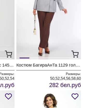
Комплект Карина Делюкс 1451 антрацит
Костюм БагираАнТа 1129 голубой + шоколад
Размеры:
Размеры:
50,52,54
50,52,54,56,58,60
л.руб
282 бел.руб