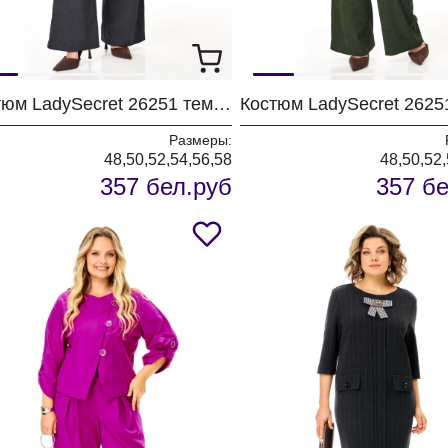
Костюм LadySecret 26251 темный графит
Костюм LadySecret 2625
Размеры:
48,50,52,54,56,58
48,50,52,
357 бел.руб
357 бе