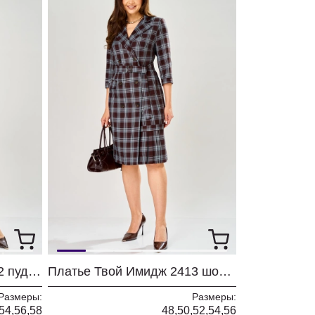
Платье Твой Имидж 2462 пудровый с принтом
Платье Твой Имидж 2413 шоколадный в клетку
Размеры:
Размеры:
54,56,58
48,50,52,54,56