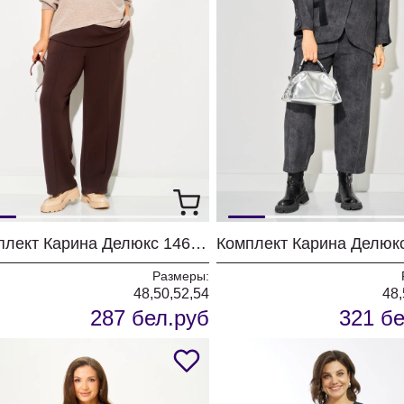
Комплект Карина Делюкс 1460 бежевый
Размеры:
48,50,52,54
48,
287 бел.руб
321 бе