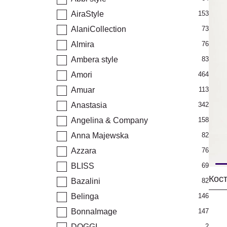
AiraStyle
153
AlaniCollection
73
Almira
76
Ambera style
83
Amori
464
Amuar
113
Anastasia
342
Angelina & Company
158
Anna Majewska
82
Azzara
76
BLISS
69
Bazalini
82
Belinga
146
BonnaImage
147
DOGGI
2