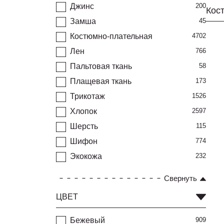
Джинс
200
Замша
45
Костюмно-плательная
4702
Лен
766
Пальтовая ткань
58
Плащевая ткань
173
Трикотаж
1526
Хлопок
2597
Шерсть
115
Шифон
774
Экокожа
232
Свернуть
ЦВЕТ
Бежевый
909