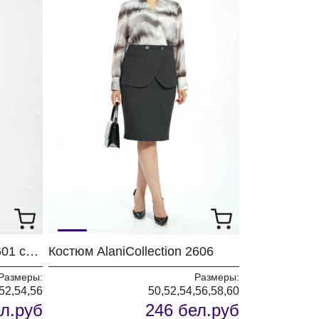
Платье AlaniCollection 2601 синий в полоску
Костюм AlaniCollection 2606
Размеры:
Размеры:
52,54,56
50,52,54,56,58,60
л.руб
246 бел.руб