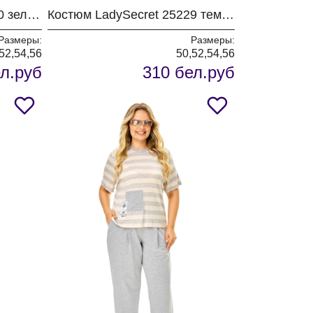
Костюм LadySecret 26260 зеленый
Костюм LadySecret 25229 темный графит
Размеры:
Размеры:
52,54,56
50,52,54,56
л.руб
310 бел.руб