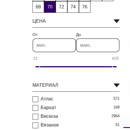
68
70
72
74
76
ЦЕНА
От
До
31
605
МАТЕРИАЛ
Атлас
571
Бархат
168
Вискоза
2964
Вязаное
61