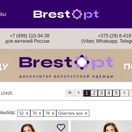
ВЫ
+7 (499) 110-34-38
+375 (29) 8-418
для жителей России
(Viber, Whatsapp, Teleg
1
2
3
4
5
 12425
выбор:
52
70
78
Очистить все