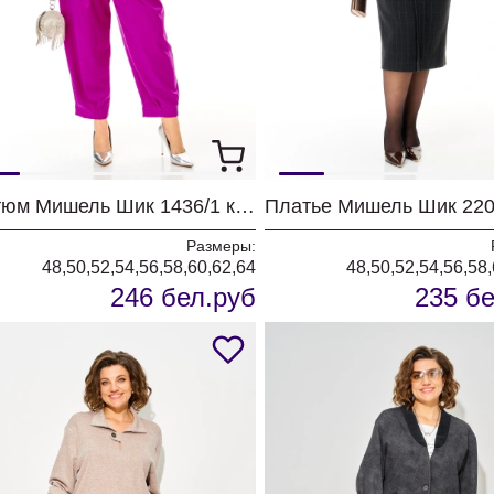
Костюм Мишель Шик 1436/1 королевский пурпур
Размеры:
48,50,52,54,56,58,60,62,64
48,50,52,54,56,58
246 бел.руб
235 бе