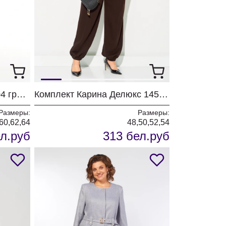
Платье Мишель Шик 2204 графит+клетка
Комплект Карина Делюкс 1458 коричневый
Размеры:
Размеры:
,60,62,64
48,50,52,54
л.руб
313 бел.руб