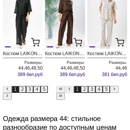
Костюм LAIKONY L-692 черный
Костюм LAIKONY L-692 шоколад
Костюм LAIKONY L-533 леопард
Размеры:
Размеры:
Размеры:
44,46,48,50
44,46,48,50
44,46
389 бел.руб
389 бел.руб
381 бел.руб
1
2
3
4
5
1
2
3
4
5
Одежда размера 44: стильное
разнообразие по доступным ценам