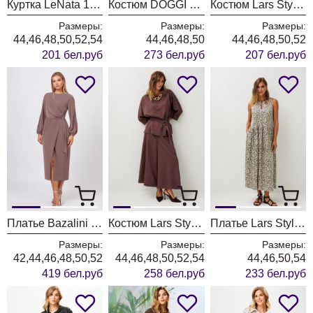
Куртка LeNata 13559 бежевый
Костюм DOGGI 26250 карамель
Костюм Lars Style 1254 зелено-розовый
Размеры:
Размеры:
Размеры:
44,46,48,50,52,54
44,46,48,50
44,46,48,50,52
201 бел.руб
273 бел.руб
207 бел.руб
Платье Bazalini 5095 беж
Костюм Lars Style 1253 оттенки шоколада
Платье Lars Style 1233-1 жемчужный+черный
Размеры:
Размеры:
Размеры:
42,44,46,48,50,52
44,46,48,50,52,54
44,46,50,54
419 бел.руб
258 бел.руб
233 бел.руб