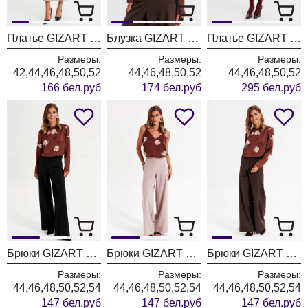
Платье GIZART 5457 пудрово-серый
Блузка GIZART 15434 капучино + принт цветы
Платье GIZART 25300 капучино + принт цветы
Размеры:
Размеры:
Размеры:
42,44,46,48,50,52
44,46,48,50,52
44,46,48,50,52
166 бел.руб
174 бел.руб
295 бел.руб
Брюки GIZART 35204 черный
Брюки GIZART 35204 пудра
Брюки GIZART 35204 шоколадный
Размеры:
Размеры:
Размеры:
44,46,48,50,52,54
44,46,48,50,52,54
44,46,48,50,52,54
147 бел.руб
147 бел.руб
147 бел.руб