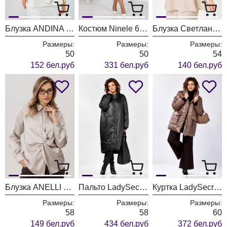
Блузка ANDINA CITY 5049-25 молоко
Костюм Ninele 6085 василек
Блузка Светлана-Стиль 3025 бежевый
Размеры:
Размеры:
Размеры:
50
50
54
152 бел.руб
331 бел.руб
140 бел.руб
Блузка ANELLI LAUREL 1791 айс латте
Пальто LadySecret 5018.1 черный
Куртка LadySecret 7298 капучино
Размеры:
Размеры:
Размеры:
58
58
60
149 бел.руб
434 бел.руб
372 бел.руб