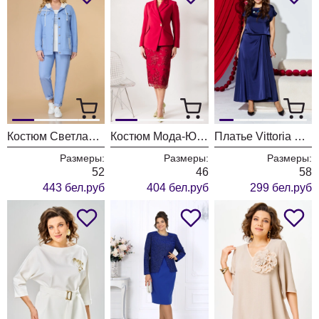
Костюм Светлана-Стиль 1569 голубой+белый
Костюм Мода-Юрс 26-2962 вишня
Платье Vittoria Queen 27643 темно-синий
Размеры:
Размеры:
Размеры:
52
46
58
443 бел.руб
404 бел.руб
299 бел.руб