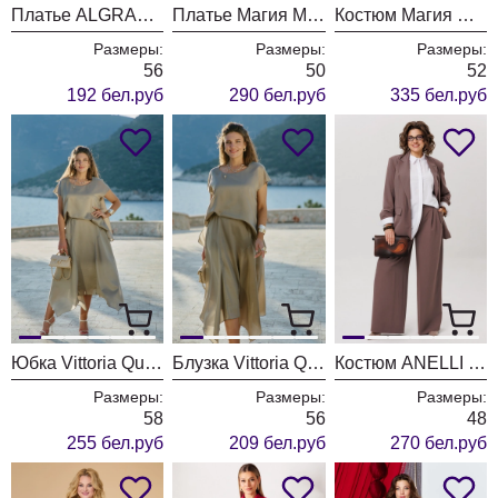
Платье ALGRANDA (Новелла Шарм) 4045-с
Платье Магия Моды 2670
Костюм Магия Моды 2713
Размеры:
Размеры:
Размеры:
56
50
52
192 бел.руб
290 бел.руб
335 бел.руб
Юбка Vittoria Queen 28623ю бежево-серый
Блузка Vittoria Queen 28623бл бежево-серый
Костюм ANELLI LAUREL 1742 масала чай
Размеры:
Размеры:
Размеры:
58
56
48
255 бел.руб
209 бел.руб
270 бел.руб