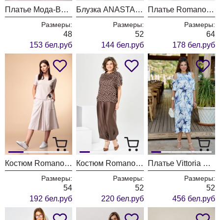
Платье Мода-Версаль 2365 т.синий
Блузка ANASTASIA MAK 1325 белый
Платье Romanovich Style 1-2639 полоска
Размеры:
Размеры:
Размеры:
48
52
64
153 бел.руб
144 бел.руб
178 бел.руб
Костюм Romanovich Style 2-1971 беж
Костюм Romanovich Style 2-2924 коричневый
Платье Vittoria Queen 28633 молочный+синий принт
Размеры:
Размеры:
Размеры:
54
52
52
192 бел.руб
220 бел.руб
456 бел.руб