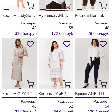
Костюм LadySecret 25313 мята
Рубашка ANELLI LAUREL 1663 перламутровая жемчужина
Костюм BonnaImage 1062/1 желтый
Размеры:
Размеры:
Размеры:
48
58
48
310 бел.руб
172 бел.руб
287 бел.руб
Костюм GIZART 5395 олива
Костюм ТАиЕР 1374 дизайн
Брюки ANELLI LAUREL 1718 глубина океана
Размеры:
Размеры:
Размеры:
48
52
54
215 бел.руб
264 бел.руб
130 бел.руб