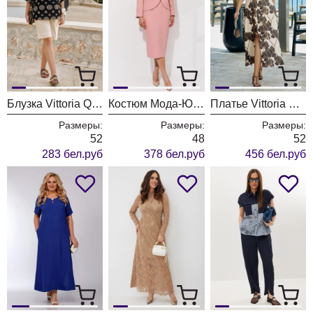
Блузка Vittoria Queen 28533бл черный+бежевый
Костюм Мода-Юрс 26-2969 розовый
Платье Vittoria Queen 28153 экрю+коричневый принт
Размеры:
Размеры:
Размеры:
52
48
52
283 бел.руб
378 бел.руб
456 бел.руб