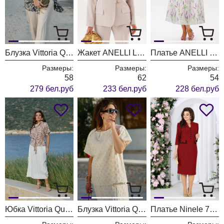
Блузка Vittoria Queen 28613бл серо-синий+принт горохи
Жакет ANELLI LAUREL 1814 кофейная гвоздика
Платье ANELLI LAUREL 1424-1 лавандовый аромат
Размеры:
Размеры:
Размеры:
58
62
54
279 бел.руб
233 бел.руб
228 бел.руб
Юбка Vittoria Queen 29113ю молочный
Блузка Vittoria Queen 28903бл бежевый
Платье Ninele 7534 красный