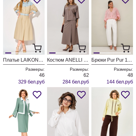
Платье LAIKONY L-434 бежевый
Костюм ANELLI LAUREL 1793-2 пустынная гладь
Брюки Pur Pur 11-481
Размеры:
Размеры:
Размеры:
46
62
48
329 бел.руб
284 бел.руб
144 бел.руб