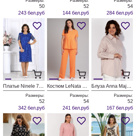
Размеры:
Размеры:
Размеры:
50
52
54
243 бел.руб
144 бел.руб
284 бел.руб
Платье Ninele 7474 василёк
Костюм LeNata 20399 оранжевый
Блуза Anna Majewska 1535 полоска, молочный
Размеры:
Размеры:
Размеры:
52
54
52
342 бел.руб
241 бел.руб
167 бел.руб