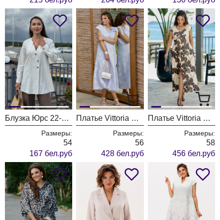
Блузка Юрс 22-893-6
Платье Vittoria Queen 28253 лавандовый
Платье Vittoria Queen 28153 экрю+коричневый принт
Размеры:
Размеры:
Размеры:
54
56
58
167 бел.руб
428 бел.руб
456 бел.руб