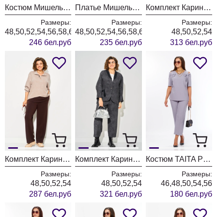
Костюм Мишель Шик 1436/1 королевский пурпур
Платье Мишель Шик 2204 графит+клетка
Комплект Карина Делюкс 1458 коричневый
Размеры:
Размеры:
Размеры:
48,50,52,54,56,58,60,62,64
48,50,52,54,56,58,60,62,64
48,50,52,54
246 бел.руб
235 бел.руб
313 бел.руб
Комплект Карина Делюкс 1460 бежевый
Комплект Карина Делюкс 1451 антрацит
Костюм TAITA PLUS 2622/3 лаванда
Размеры:
Размеры:
Размеры:
48,50,52,54
48,50,52,54
46,48,50,54,56
287 бел.руб
321 бел.руб
180 бел.руб