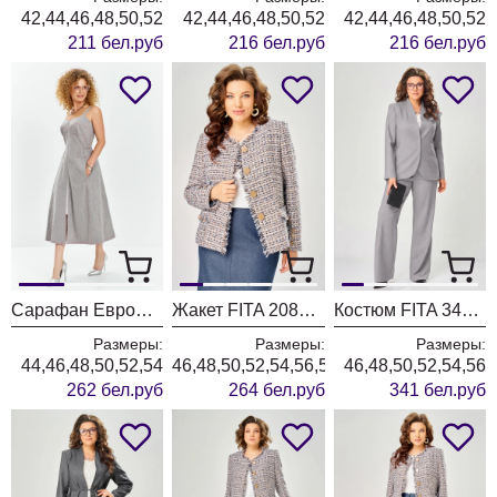
42,44,46,48,50,52
42,44,46,48,50,52
42,44,46,48,50,52
211 бел.руб
216 бел.руб
216 бел.руб
Сарафан ЕвроМода 741 серый + розовая полоска
Жакет FITA 20803 бежевый + деним
Костюм FITA 3402 серо-бежевый
Размеры:
Размеры:
Размеры:
44,46,48,50,52,54
46,48,50,52,54,56,58,60,62
46,48,50,52,54,56
262 бел.руб
264 бел.руб
341 бел.руб