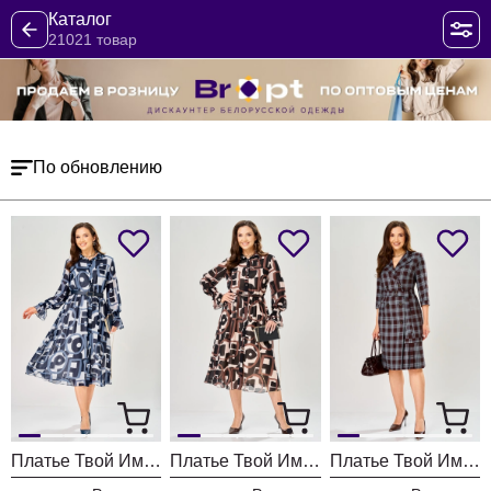
Каталог
21021 товар
По обновлению
Платье Твой Имидж 2463 серо-голубой с принтом
Платье Твой Имидж 2462 пудровый с принтом
Платье Твой Имидж 2413 шоколадный в клетку