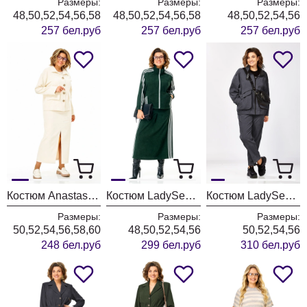
Размеры:
Размеры:
Размеры:
48,50,52,54,56,58
48,50,52,54,56,58
48,50,52,54,56
257 бел.руб
257 бел.руб
257 бел.руб
Костюм Anastasia 1384 слоновая кость
Костюм LadySecret 26260 зеленый
Костюм LadySecret 25229 темный графит
Размеры:
Размеры:
Размеры:
50,52,54,56,58,60
48,50,52,54,56
50,52,54,56
248 бел.руб
299 бел.руб
310 бел.руб