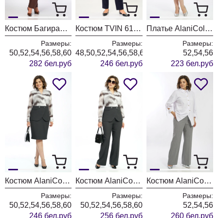
Костюм БагираАнТа 1129 голубой + шоколад
Костюм TVIN 6103 синий + клетка
Платье AlaniCollection 2601 синий в полоску
Размеры:
Размеры:
Размеры:
50,52,54,56,58,60
48,50,52,54,56,58,60
52,54,56
282 бел.руб
246 бел.руб
223 бел.руб
Костюм AlaniCollection 2606
Костюм AlaniCollection 2590
Костюм AlaniCollection 2586 белый + серый
Размеры:
Размеры:
Размеры:
50,52,54,56,58,60
50,52,54,56,58,60
52,54,56
246 бел.руб
256 бел.руб
260 бел.руб