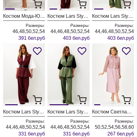
Костюм Мода-Юрс 26-2538 синий + крупный горох
Костюм Lars Style 1246 оттенки бордо+молочного
Костюм Lars Style 1246/1 оттенки хвои+молочного
Размеры:
Размеры:
Размеры:
46,48,50,52,54
44,46,48,50,52,54
44,46,48,50,52,54
391 бел.руб
403 бел.руб
403 бел.руб
Костюм Lars Style 1247 оттенки бордо
Костюм Lars Style 1247/1 оттенки хвои
Костюм Светлана-Стиль 2380 розовый
Размеры:
Размеры:
Размеры:
44,46,48,50,52,54
44,46,48,50,52,54
50,52,54,56,58,60
331 бел.руб
331 бел.руб
267 бел.руб