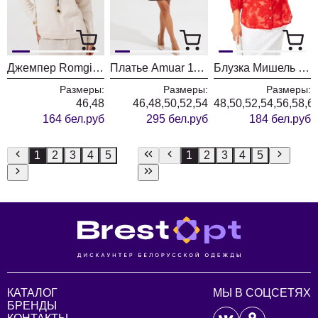
Джемпер Romgil РВ0435-ВИ5 ванильный
Платье Amuar 1136
Блузка Мишель Шик 802 красный
Размеры:
Размеры:
Размеры:
46,48
46,48,50,52,54
48,50,52,54,56,58,6
164 бел.руб
295 бел.руб
184 бел.руб
1
2
3
4
5
1
2
3
4
5
КАТАЛОГ
МЫ В СОЦСЕТЯХ
БРЕНДЫ