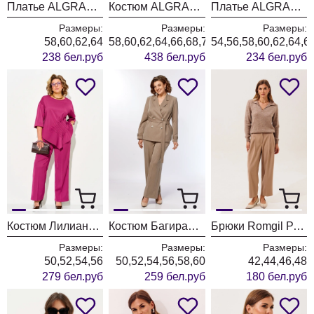
Платье ALGRANDA (Новелла Шарм) 4110-3
Костюм ALGRANDA (Новелла Шарм) 4181
Платье ALGRANDA (Новелла Шарм) 4176
Размеры:
Размеры:
Размеры:
58,60,62,64
58,60,62,64,66,68,70
54,56,58,60,62,64,6
238 бел.руб
438 бел.руб
234 бел.руб
Костюм Лилиана 1556 бургунди
Костюм БагираАнТа 1125 бежевый
Брюки Romgil РТ0202-ВИ5 бежевый
Размеры:
Размеры:
Размеры:
50,52,54,56
50,52,54,56,58,60
42,44,46,48
279 бел.руб
259 бел.руб
180 бел.руб