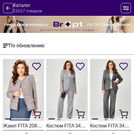
Каталог
21017 товаров
По обновлению
Жакет FITA 20803 бежевый + деним
Костюм FITA 3402 серо-бежевый
Костюм FITA 3401 графитовый