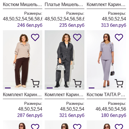
Костюм Мишель Шик 1436/1 королевский пурпур
Платье Мишель Шик 2204 графит+клетка
Комплект Карина Делюкс 1458 коричневый
Размеры:
Размеры:
Размеры:
48,50,52,54,56,58,60,62,64
48,50,52,54,56,58,60,62,64
48,50,52,54
246 бел.руб
235 бел.руб
313 бел.руб
Комплект Карина Делюкс 1460 бежевый
Комплект Карина Делюкс 1451 антрацит
Костюм TAITA PLUS 2622/3 лаванда
Размеры:
Размеры:
Размеры:
48,50,52,54
48,50,52,54
46,48,50,54,56
287 бел.руб
321 бел.руб
180 бел.руб