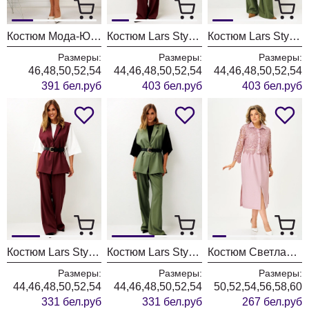
Костюм Мода-Юрс 26-2538 синий + крупный горох
Костюм Lars Style 1246 оттенки бордо+молочного
Костюм Lars Style 1246/1 оттенки хвои+молочного
Размеры:
Размеры:
Размеры:
46,48,50,52,54
44,46,48,50,52,54
44,46,48,50,52,54
391 бел.руб
403 бел.руб
403 бел.руб
Костюм Lars Style 1247 оттенки бордо
Костюм Lars Style 1247/1 оттенки хвои
Костюм Светлана-Стиль 2380 розовый
Размеры:
Размеры:
Размеры:
44,46,48,50,52,54
44,46,48,50,52,54
50,52,54,56,58,60
331 бел.руб
331 бел.руб
267 бел.руб