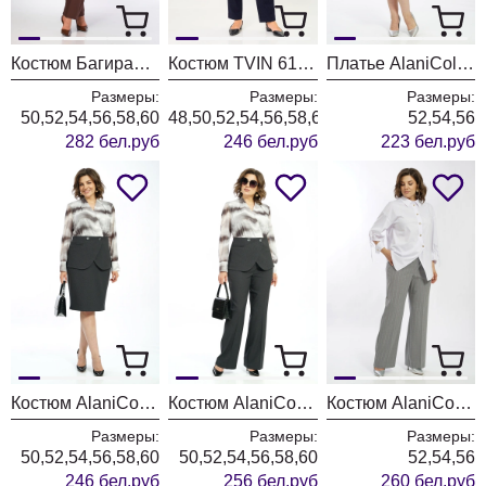
Костюм БагираАнТа 1129 голубой + шоколад
Костюм TVIN 6103 синий + клетка
Платье AlaniCollection 2601 синий в полоску
Размеры:
Размеры:
Размеры:
50,52,54,56,58,60
48,50,52,54,56,58,60
52,54,56
282 бел.руб
246 бел.руб
223 бел.руб
Костюм AlaniCollection 2606
Костюм AlaniCollection 2590
Костюм AlaniCollection 2586 белый + серый
Размеры:
Размеры:
Размеры:
50,52,54,56,58,60
50,52,54,56,58,60
52,54,56
246 бел.руб
256 бел.руб
260 бел.руб