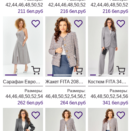
42,44,46,48,50,52
42,44,46,48,50,52
42,44,46,48,50,52
211 бел.руб
216 бел.руб
216 бел.руб
Сарафан ЕвроМода 741 серый + розовая полоска
Жакет FITA 20803 бежевый + деним
Костюм FITA 3402 серо-бежевый
Размеры:
Размеры:
Размеры:
44,46,48,50,52,54
46,48,50,52,54,56,58,60,62
46,48,50,52,54,56
262 бел.руб
264 бел.руб
341 бел.руб