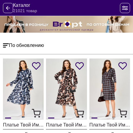
Каталог
21021 товар
По обновлению
Платье Твой Имидж 2463 серо-голубой с принтом
Платье Твой Имидж 2462 пудровый с принтом
Платье Твой Имидж 2413 шоколадный в клетку