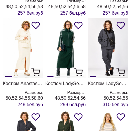
Размеры:
Размеры:
Размеры:
48,50,52,54,56,58
48,50,52,54,56,58
48,50,52,54,56
257 бел.руб
257 бел.руб
257 бел.руб
Костюм Anastasia 1384 слоновая кость
Костюм LadySecret 26260 зеленый
Костюм LadySecret 25229 темный графит
Размеры:
Размеры:
Размеры:
50,52,54,56,58,60
48,50,52,54,56
50,52,54,56
248 бел.руб
299 бел.руб
310 бел.руб