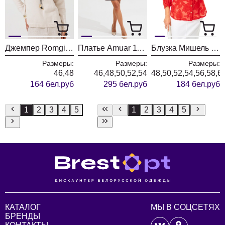
Джемпер Romgil РВ0435-ВИ5 ванильный
Платье Amuar 1136
Блузка Мишель Шик 802 красный
Размеры:
Размеры:
Размеры:
46,48
46,48,50,52,54
48,50,52,54,56,58,6
164 бел.руб
295 бел.руб
184 бел.руб
1
2
3
4
5
1
2
3
4
5
КАТАЛОГ
МЫ В СОЦСЕТЯХ
БРЕНДЫ