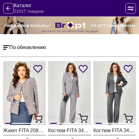
Каталог
21017 товаров
По обновлению
Жакет FITA 20803 бежевый + деним
Костюм FITA 3402 серо-бежевый
Костюм FITA 3401 графитовый