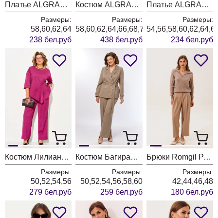
Платье ALGRANDA (Новелла Шарм) 4110-3
Костюм ALGRANDA (Новелла Шарм) 4181
Платье ALGRANDA (Новелла Шарм) 4176
Размеры:
Размеры:
Размеры:
58,60,62,64
58,60,62,64,66,68,70
54,56,58,60,62,64,6
238 бел.руб
438 бел.руб
234 бел.руб
Костюм Лилиана 1556 бургунди
Костюм БагираАнТа 1125 бежевый
Брюки Romgil РТ0202-ВИ5 бежевый
Размеры:
Размеры:
Размеры:
50,52,54,56
50,52,54,56,58,60
42,44,46,48
279 бел.руб
259 бел.руб
180 бел.руб