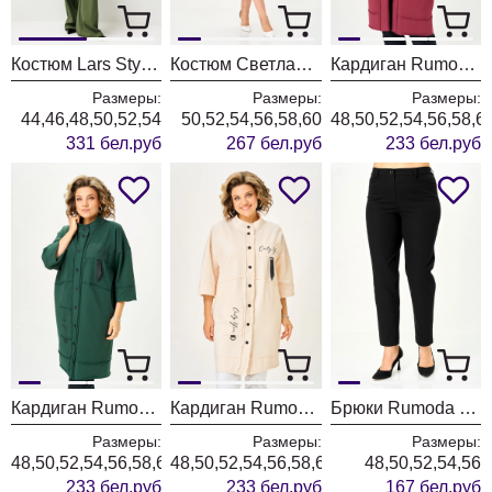
Костюм Lars Style 1247/1 оттенки хвои
Костюм Светлана-Стиль 2380 розовый
Кардиган Rumoda 2019 бордовый
Размеры:
Размеры:
Размеры:
44,46,48,50,52,54
50,52,54,56,58,60
48,50,52,54,56,58,6
331 бел.руб
267 бел.руб
233 бел.руб
Кардиган Rumoda 2019 темно-зеленый
Кардиган Rumoda 2019 экрю
Брюки Rumoda 2289 черные
Размеры:
Размеры:
Размеры:
48,50,52,54,56,58,60,62
48,50,52,54,56,58,60,62
48,50,52,54,56
233 бел.руб
233 бел.руб
167 бел.руб