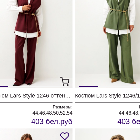
Костюм Lars Style 1246 оттенки бордо+молочного
Размеры:
44,46,48,50,52,54
44,46,48,
403 бел.руб
403 бе