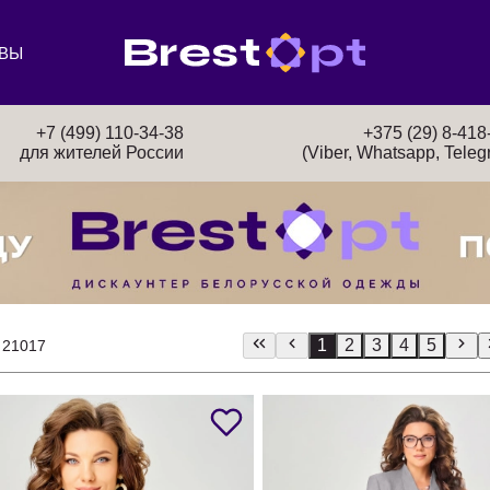
ВЫ
+7 (499) 110-34-38
+375 (29) 8-418
для жителей России
(Viber, Whatsapp, Teleg
1
2
3
4
5
 21017