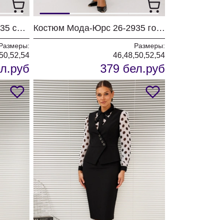
Костюм Мода-Юрс 26-2935 синий
Костюм Мода-Юрс 26-2935 горчица
Размеры:
Размеры:
50,52,54
46,48,50,52,54
л.руб
379 бел.руб