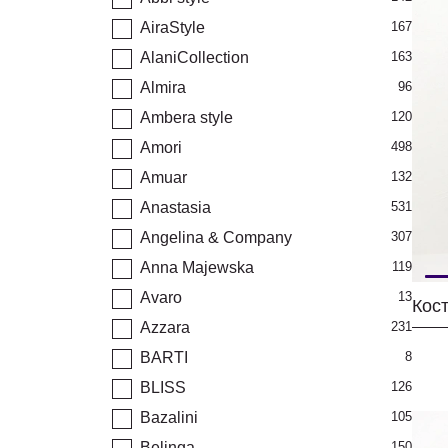
AiraStyle
167
AlaniCollection
163
Almira
96
Ambera style
120
Amori
498
Amuar
132
Anastasia
531
Angelina & Company
307
Anna Majewska
119
Avaro
13
Azzara
231
BARTI
8
BLISS
126
Bazalini
105
Belinga
150