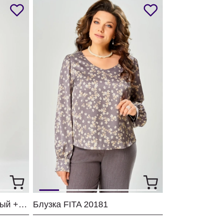
Костюм FITA 3361 бежевый + деним
Блузка FITA 20181