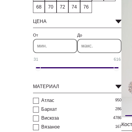
68
70
72
74
76
ЦЕНА
От
До
31
616
МАТЕРИАЛ
Атлас
950
Бархат
286
Вискоза
4786
Вязаное
167