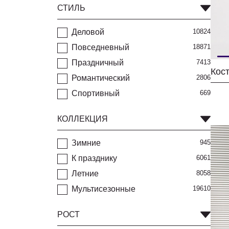
СТИЛЬ
Деловой
10824
Повседневный
18871
Праздничный
7413
Романтический
2806
Спортивный
669
КОЛЛЕКЦИЯ
Зимние
945
К празднику
6061
Летние
8058
Мультисезонные
19610
РОСТ