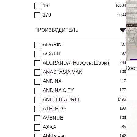
164
16634
170
6500
ПРОИЗВОДИТЕЛЬ
ADARIN
37
AGATTI
87
ALGRANDA (Новелла Шарм)
248
ANASTASIA MAK
106
ANDINA
117
ANDINA CITY
177
ANELLI LAUREL
1496
ATELERO
190
AVENUE
106
AXXA
85
Abbi style
142