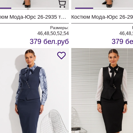
Костюм Мода-Юрс 26-2935 темная бирюза
Размеры:
46,48,50,52,54
46,48,
379 бел.руб
379 бе