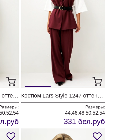
Костюм Lars Style 1246/1 оттенки хвои+молочного
Костюм Lars Style 1247 оттенки бордо
Размеры:
Размеры:
50,52,54
44,46,48,50,52,54
л.руб
331 бел.руб