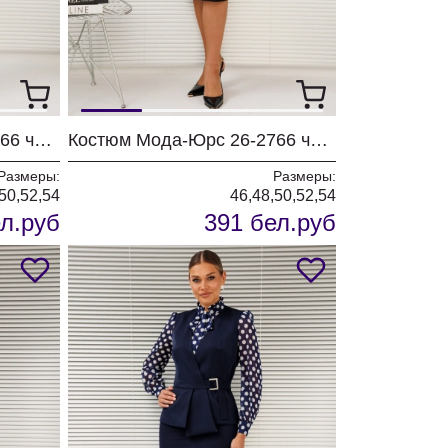
Костюм Мода-Юрс 26-2766 черный + мелкий горох
Костюм Мода-Юрс 26-2766 черный + крупный горох
Размеры:
Размеры:
50,52,54
46,48,50,52,54
л.руб
391 бел.руб