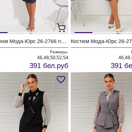
Костюм Мода-Юрс 26-2766 пыльно-синий
Размеры:
46,48,50,52,54
46,48,
391 бел.руб
391 бе