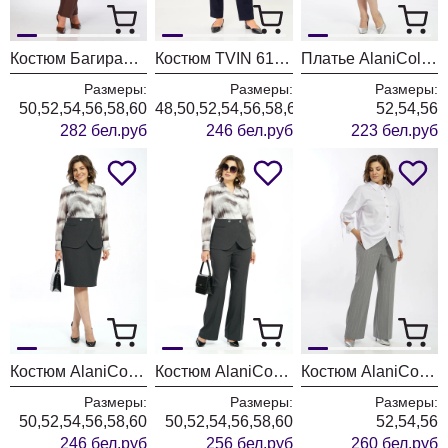
Костюм БагираАнТа 1129 голубой + шоколад
Костюм TVIN 6103 синий + клетка
Платье AlaniCollection 2601 синий в полоску
Размеры:
Размеры:
Размеры:
50,52,54,56,58,60
48,50,52,54,56,58,60
52,54,56
282 бел.руб
246 бел.руб
223 бел.руб
Костюм AlaniCollection 2606
Костюм AlaniCollection 2590
Костюм AlaniCollection 2586 белый + серый
Размеры:
Размеры:
Размеры:
50,52,54,56,58,60
50,52,54,56,58,60
52,54,56
246 бел.руб
256 бел.руб
260 бел.руб