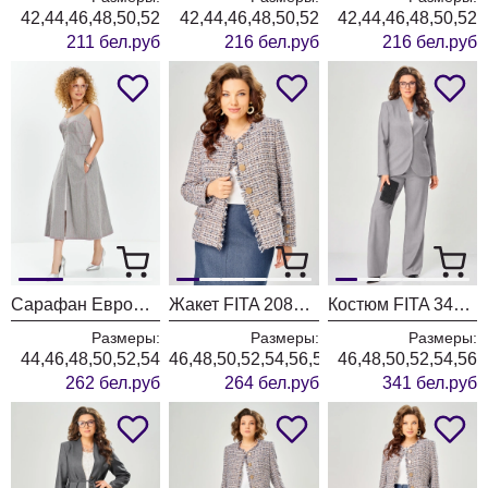
42,44,46,48,50,52
42,44,46,48,50,52
42,44,46,48,50,52
211 бел.руб
216 бел.руб
216 бел.руб
Сарафан ЕвроМода 741 серый + розовая полоска
Жакет FITA 20803 бежевый + деним
Костюм FITA 3402 серо-бежевый
Размеры:
Размеры:
Размеры:
44,46,48,50,52,54
46,48,50,52,54,56,58,60,62
46,48,50,52,54,56
262 бел.руб
264 бел.руб
341 бел.руб