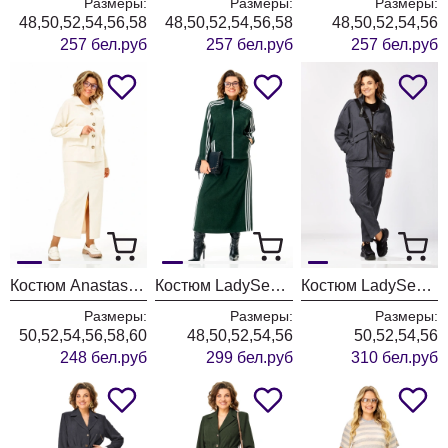
Размеры:
Размеры:
Размеры:
48,50,52,54,56,58
48,50,52,54,56,58
48,50,52,54,56
257 бел.руб
257 бел.руб
257 бел.руб
Костюм Anastasia 1384 слоновая кость
Костюм LadySecret 26260 зеленый
Костюм LadySecret 25229 темный графит
Размеры:
Размеры:
Размеры:
50,52,54,56,58,60
48,50,52,54,56
50,52,54,56
248 бел.руб
299 бел.руб
310 бел.руб