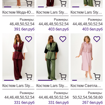
Костюм Мода-Юрс 26-2538 синий + крупный горох
Костюм Lars Style 1246 оттенки бордо+молочного
Костюм Lars Style 1246/1 оттенки хвои+молочного
Размеры:
Размеры:
Размеры:
46,48,50,52,54
44,46,48,50,52,54
44,46,48,50,52,54
391 бел.руб
403 бел.руб
403 бел.руб
Костюм Lars Style 1247 оттенки бордо
Костюм Lars Style 1247/1 оттенки хвои
Костюм Светлана-Стиль 2380 розовый
Размеры:
Размеры:
Размеры:
44,46,48,50,52,54
44,46,48,50,52,54
50,52,54,56,58,60
331 бел.руб
331 бел.руб
267 бел.руб