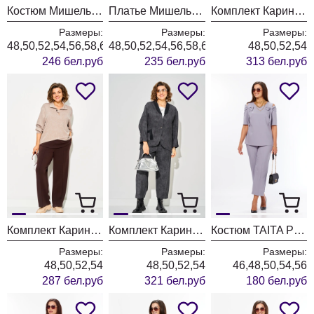
Костюм Мишель Шик 1436/1 королевский пурпур
Платье Мишель Шик 2204 графит+клетка
Комплект Карина Делюкс 1458 коричневый
Размеры:
Размеры:
Размеры:
48,50,52,54,56,58,60,62,64
48,50,52,54,56,58,60,62,64
48,50,52,54
246 бел.руб
235 бел.руб
313 бел.руб
Комплект Карина Делюкс 1460 бежевый
Комплект Карина Делюкс 1451 антрацит
Костюм TAITA PLUS 2622/3 лаванда
Размеры:
Размеры:
Размеры:
48,50,52,54
48,50,52,54
46,48,50,54,56
287 бел.руб
321 бел.руб
180 бел.руб