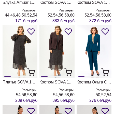
Блузка Amuar 1134 голубой
Костюм SOVA 11349 бежевый
Костюм SOVA 11346 коричневый
Размеры:
Размеры:
Размеры:
44,46,48,50,52,54
52,54,56,58,60
52,54,56,58,60
171 бел.руб
383 бел.руб
372 бел.руб
Платье SOVA 11347
Костюм SOVA 11348 коричневый
Костюм Ольга Стиль С1047 морская волна
Размеры:
Размеры:
Размеры:
54,56,58,60
54,56,58,60
50,52,54
239 бел.руб
395 бел.руб
276 бел.руб