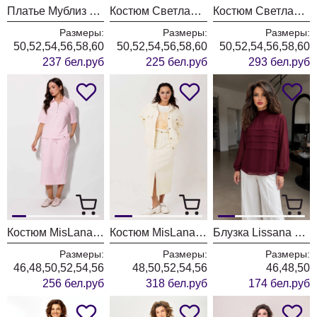
Платье Мублиз 342 синий
Костюм Светлана-Стиль 2381 бежевый джинс
Костюм Светлана-Стиль 2376 черный
Размеры:
Размеры:
Размеры:
50,52,54,56,58,60
50,52,54,56,58,60
50,52,54,56,58,60
237 бел.руб
225 бел.руб
293 бел.руб
Костюм MisLana 1316 розовый
Костюм MisLana 1245к молочный + сливочный
Блузка Lissana 5058 бургунди
Размеры:
Размеры:
Размеры:
46,48,50,52,54,56
48,50,52,54,56
46,48,50
256 бел.руб
318 бел.руб
174 бел.руб