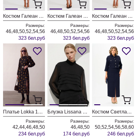
Костюм Галеан Cтиль 961 серый
Костюм Галеан Cтиль 961 коричневый
Костюм Галеан Cтиль 961 бежевый
Размеры:
Размеры:
Размеры:
46,48,50,52,54,56
46,48,50,52,54,56
46,48,50,52,54,56
323 бел.руб
323 бел.руб
323 бел.руб
Платье Lokka 1976 черный
Блузка Lissana 5058 черный
Костюм Светлана-Стиль 2352 синий
Размеры:
Размеры:
Размеры:
42,44,46,48,50
46,48,50
50,52,54,56,58,60
234 бел.руб
174 бел.руб
246 бел.руб