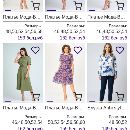
Платье Мода-Версаль 2393 синий полоска
Платье Мода-Версаль 2298/темно-синий
Платье Мода-Версаль 2298/горчица
Размеры:
Размеры:
Размеры:
48,50,52,54,56,58
46,48,50,52,54
46,48,50,52,54
159 бел.руб
162 бел.руб
162 бел.руб
Платье Мода-Версаль 2298/хаки
Платье Мода-Версаль 2383 индиго
Блузка Abbi style 4075 синяя акварель
Размеры:
Размеры:
Размеры:
46,48,50,52,54
50,52,54,56,58,60
48,50,52
162 бел.руб
159 бел.руб
149 бел.руб