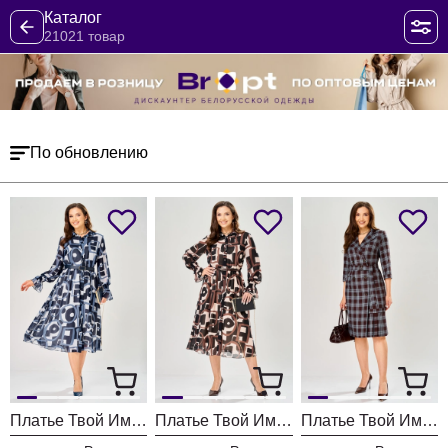
Каталог
21021 товар
По обновлению
Платье Твой Имидж 2463 серо-голубой с принтом
Платье Твой Имидж 2462 пудровый с принтом
Платье Твой Имидж 2413 шоколадный в клетку