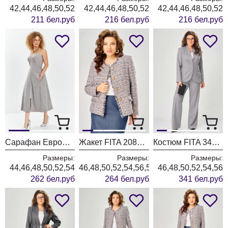
42,44,46,48,50,52
42,44,46,48,50,52
42,44,46,48,50,52
211 бел.руб
216 бел.руб
216 бел.руб
Сарафан ЕвроМода 741 серый + розовая полоска
Жакет FITA 20803 бежевый + деним
Костюм FITA 3402 серо-бежевый
Размеры:
Размеры:
Размеры:
44,46,48,50,52,54
46,48,50,52,54,56,58,60,62
46,48,50,52,54,56
262 бел.руб
264 бел.руб
341 бел.руб