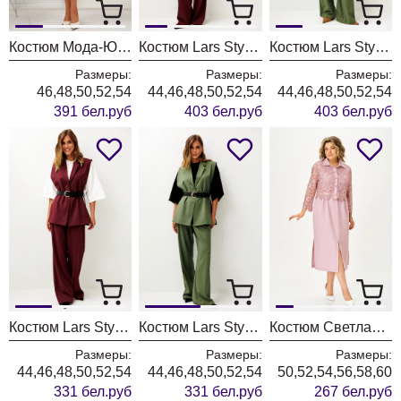
Костюм Мода-Юрс 26-2538 синий + крупный горох
Костюм Lars Style 1246 оттенки бордо+молочного
Костюм Lars Style 1246/1 оттенки хвои+молочного
Размеры:
Размеры:
Размеры:
46,48,50,52,54
44,46,48,50,52,54
44,46,48,50,52,54
391 бел.руб
403 бел.руб
403 бел.руб
Костюм Lars Style 1247 оттенки бордо
Костюм Lars Style 1247/1 оттенки хвои
Костюм Светлана-Стиль 2380 розовый
Размеры:
Размеры:
Размеры:
44,46,48,50,52,54
44,46,48,50,52,54
50,52,54,56,58,60
331 бел.руб
331 бел.руб
267 бел.руб