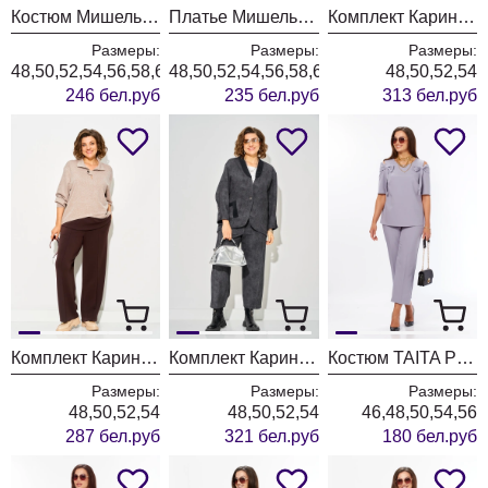
Костюм Мишель Шик 1436/1 королевский пурпур
Платье Мишель Шик 2204 графит+клетка
Комплект Карина Делюкс 1458 коричневый
Размеры:
Размеры:
Размеры:
48,50,52,54,56,58,60,62,64
48,50,52,54,56,58,60,62,64
48,50,52,54
246 бел.руб
235 бел.руб
313 бел.руб
Комплект Карина Делюкс 1460 бежевый
Комплект Карина Делюкс 1451 антрацит
Костюм TAITA PLUS 2622/3 лаванда
Размеры:
Размеры:
Размеры:
48,50,52,54
48,50,52,54
46,48,50,54,56
287 бел.руб
321 бел.руб
180 бел.руб