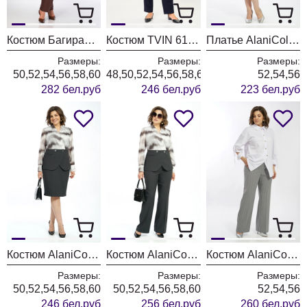
Костюм БагираАнТа 1129 голубой + шоколад
Костюм TVIN 6103 синий + клетка
Платье AlaniCollection 2601 синий в полоску
Размеры:
Размеры:
Размеры:
50,52,54,56,58,60
48,50,52,54,56,58,60
52,54,56
282 бел.руб
246 бел.руб
223 бел.руб
Костюм AlaniCollection 2606
Костюм AlaniCollection 2590
Костюм AlaniCollection 2586 белый + серый
Размеры:
Размеры:
Размеры:
50,52,54,56,58,60
50,52,54,56,58,60
52,54,56
246 бел.руб
256 бел.руб
260 бел.руб