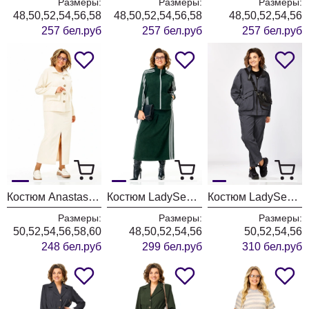
Размеры:
Размеры:
Размеры:
48,50,52,54,56,58
48,50,52,54,56,58
48,50,52,54,56
257 бел.руб
257 бел.руб
257 бел.руб
Костюм Anastasia 1384 слоновая кость
Костюм LadySecret 26260 зеленый
Костюм LadySecret 25229 темный графит
Размеры:
Размеры:
Размеры:
50,52,54,56,58,60
48,50,52,54,56
50,52,54,56
248 бел.руб
299 бел.руб
310 бел.руб