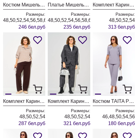
Костюм Мишель Шик 1436/1 королевский пурпур
Платье Мишель Шик 2204 графит+клетка
Комплект Карина Делюкс 1458 коричневый
Размеры:
Размеры:
Размеры:
48,50,52,54,56,58,60,62,64
48,50,52,54,56,58,60,62,64
48,50,52,54
246 бел.руб
235 бел.руб
313 бел.руб
Комплект Карина Делюкс 1460 бежевый
Комплект Карина Делюкс 1451 антрацит
Костюм TAITA PLUS 2622/3 лаванда
Размеры:
Размеры:
Размеры:
48,50,52,54
48,50,52,54
46,48,50,54,56
287 бел.руб
321 бел.руб
180 бел.руб