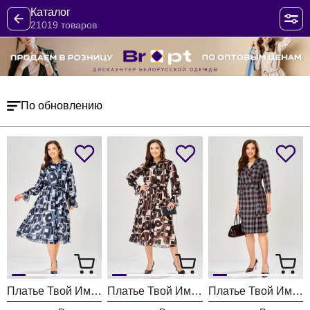
Каталог
21019 товаров
По обновлению
Платье Твой Имидж 2463 серо-голубой с принтом
Платье Твой Имидж 2462 пудровый с принтом
Платье Твой Имидж 2413 шоколадный в клетку