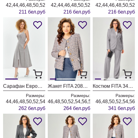
42,44,46,48,50,52
42,44,46,48,50,52
42,44,46,48,50,52
211 бел.руб
216 бел.руб
216 бел.руб
Сарафан ЕвроМода 741 серый + розовая полоска
Жакет FITA 20803 бежевый + деним
Костюм FITA 3402 серо-бежевый
Размеры:
Размеры:
Размеры:
44,46,48,50,52,54
46,48,50,52,54,56,58,60,62
46,48,50,52,54,56
262 бел.руб
264 бел.руб
341 бел.руб