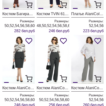
Костюм БагираАнТа 1129 голубой + шоколад
Костюм TVIN 6103 синий + клетка
Платье AlaniCollection 2601 синий в полоску
Размеры:
Размеры:
Размеры:
50,52,54,56,58,60
48,50,52,54,56,58,60
52,54,56
282 бел.руб
246 бел.руб
223 бел.руб
Костюм AlaniCollection 2606
Костюм AlaniCollection 2590
Костюм AlaniCollection 2586 белый + серый
Размеры:
Размеры:
Размеры:
50,52,54,56,58,60
50,52,54,56,58,60
52,54,56
246 бел.руб
256 бел.руб
260 бел.руб