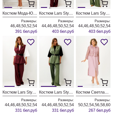
Костюм Мода-Юрс 26-2538 синий + крупный горох
Костюм Lars Style 1246 оттенки бордо+молочного
Костюм Lars Style 1246/1 оттенки хвои+молочного
Размеры:
Размеры:
Размеры:
46,48,50,52,54
44,46,48,50,52,54
44,46,48,50,52,54
391 бел.руб
403 бел.руб
403 бел.руб
Костюм Lars Style 1247 оттенки бордо
Костюм Lars Style 1247/1 оттенки хвои
Костюм Светлана-Стиль 2380 розовый
Размеры:
Размеры:
Размеры:
44,46,48,50,52,54
44,46,48,50,52,54
50,52,54,56,58,60
331 бел.руб
331 бел.руб
267 бел.руб