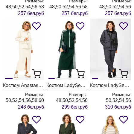
Размеры:
Размеры:
Размеры:
48,50,52,54,56,58
48,50,52,54,56,58
48,50,52,54,56
257 бел.руб
257 бел.руб
257 бел.руб
Костюм Anastasia 1384 слоновая кость
Костюм LadySecret 26260 зеленый
Костюм LadySecret 25229 темный графит
Размеры:
Размеры:
Размеры:
50,52,54,56,58,60
48,50,52,54,56
50,52,54,56
248 бел.руб
299 бел.руб
310 бел.руб