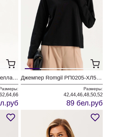
Платье ALGRANDA (Новелла Шарм) 4176
Джемпер Romgil РП0205-ХЛ5 черный
Размеры:
Размеры:
62,64,66
42,44,46,48,50,52
л.руб
89 бел.руб