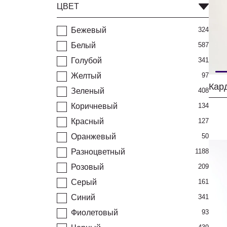
ЦВЕТ
Бежевый
324
Белый
587
Голубой
341
Желтый
97
Кар
Зеленый
408
Коричневый
134
Красный
127
Оранжевый
50
Разноцветный
1188
Розовый
209
Серый
161
Синий
341
Фиолетовый
93