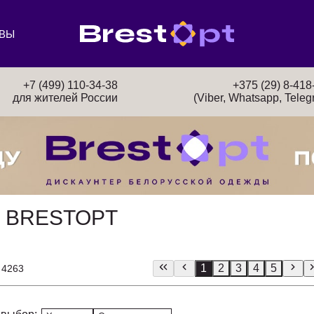
ВЫ
+7 (499) 110-34-38
+375 (29) 8-418
для жителей России
(Viber, Whatsapp, Teleg
 BRESTOPT
1
2
3
4
5
 4263