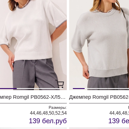
Джемпер Romgil РВ0562-ХЛ5 белый + серый
Размеры:
44,46,48,50,52,54
44,46,48,
139 бел.руб
139 бе