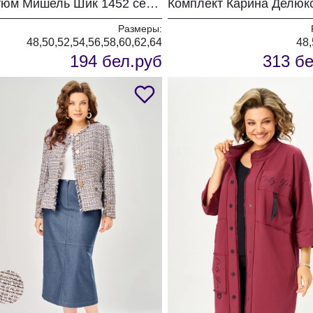
Костюм Мишель Шик 1452 серый+полоска
Размеры:
48,50,52,54,56,58,60,62,64
48,
194 бел.руб
313 бе