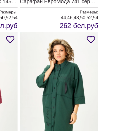
Комплект Карина Делюкс 1458 коричневый
Сарафан ЕвроМода 741 серый + розовая полоска
Размеры:
Размеры:
50,52,54
44,46,48,50,52,54
л.руб
262 бел.руб