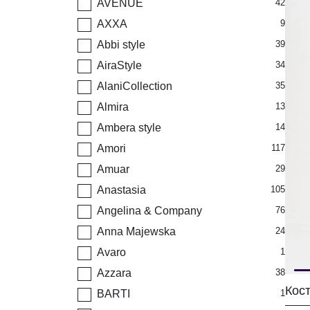
AVENUE
42
AXXA
9
Abbi style
39
AiraStyle
34
AlaniCollection
35
Almira
13
Ambera style
14
Amori
117
Amuar
29
Anastasia
105
Angelina & Company
76
Anna Majewska
24
Avaro
1
Azzara
38
BARTI
1