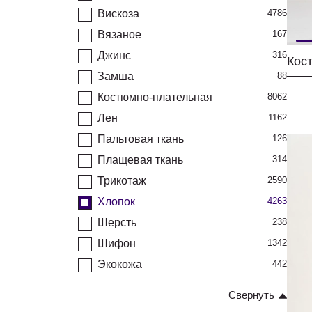
Вискоза
4786
Вязаное
167
Джинс
316
Замша
88
Костюмно-плательная
8062
Лен
1162
Пальтовая ткань
126
Плащевая ткань
314
Трикотаж
2590
Хлопок
4263
Шерсть
238
Шифон
1342
Экокожа
442
Свернуть