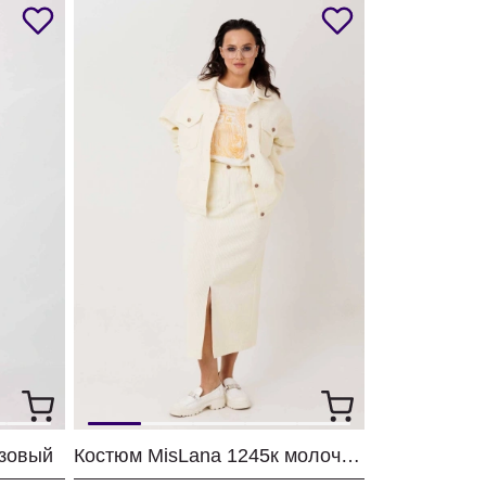
озовый
Костюм MisLana 1245к молочный + сливочный