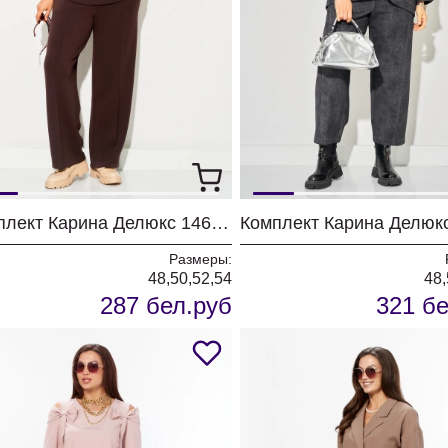
Комплект Карина Делюкс 1460 бежевый
Размеры:
48,50,52,54
48,
287 бел.руб
321 бе