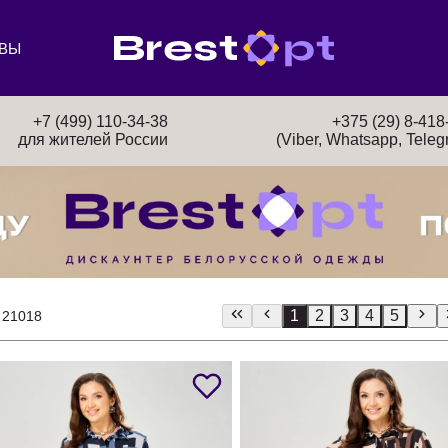
ВЫ
+7 (499) 110-34-38
+375 (29) 8-418
для жителей России
(Viber, Whatsapp, Teleg
1
2
3
4
5
 21018