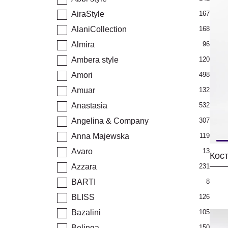
AiraStyle
167
AlaniCollection
168
Almira
96
Ambera style
120
Amori
498
Amuar
132
Anastasia
532
Angelina & Company
307
Anna Majewska
119
Avaro
13
Azzara
231
BARTI
8
BLISS
126
Bazalini
105
Belinga
150