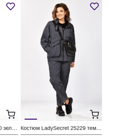
Костюм LadySecret 26260 зеленый
Костюм LadySecret 25229 темный графит