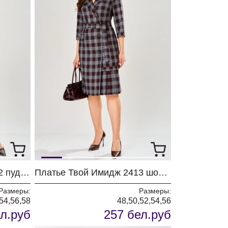
Платье Твой Имидж 2462 пудровый с принтом
Платье Твой Имидж 2413 шоколадный в клетку
Размеры:
Размеры:
54,56,58
48,50,52,54,56
л.руб
257 бел.руб