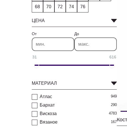
68
70
72
74
76
ЦЕНА
От
До
31
616
МАТЕРИАЛ
Атлас
949
Бархат
290
Вискоза
4783
Вязаное
167