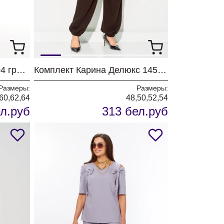
Платье Мишель Шик 2204 графит+клетка
Комплект Карина Делюкс 1458 коричневый
Размеры:
Размеры:
,60,62,64
48,50,52,54
л.руб
313 бел.руб