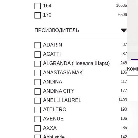
164
16636
170
6506
ПРОИЗВОДИТЕЛЬ
ADARIN
37
AGATTI
87
ALGRANDA (Новелла Шарм)
248
ANASTASIA MAK
106
ANDINA
117
ANDINA CITY
177
ANELLI LAUREL
1493
ATELERO
190
AVENUE
106
AXXA
85
Abbi style
142