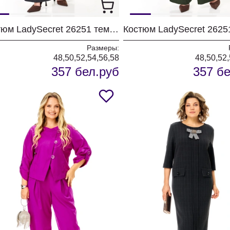
Костюм LadySecret 26251 темный графит
Костюм LadySecret 2625
Размеры:
48,50,52,54,56,58
48,50,52,
357 бел.руб
357 бе