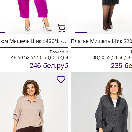
Костюм Мишель Шик 1436/1 королевский пурпур
Размеры:
48,50,52,54,56,58,60,62,64
48,50,52,54,56,58
246 бел.руб
235 бе