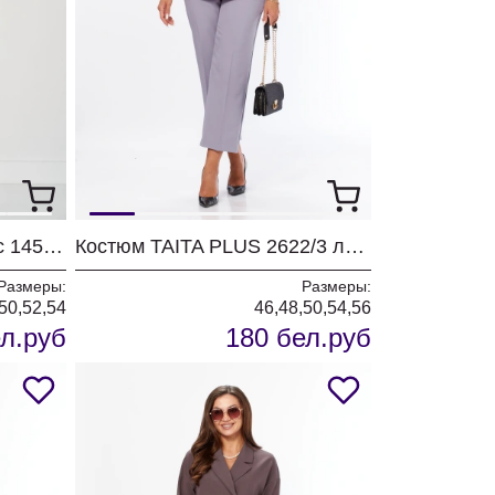
Комплект Карина Делюкс 1451 антрацит
Костюм TAITA PLUS 2622/3 лаванда
Размеры:
Размеры:
50,52,54
46,48,50,54,56
л.руб
180 бел.руб