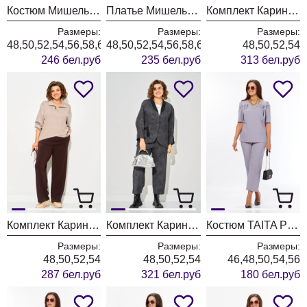
Костюм Мишель Шик 1436/1 королевский пурпур
Платье Мишель Шик 2204 графит+клетка
Комплект Карина Делюкс 1458 коричневый
Размеры:
Размеры:
Размеры:
48,50,52,54,56,58,60,62,64
48,50,52,54,56,58,60,62,64
48,50,52,54
246 бел.руб
235 бел.руб
313 бел.руб
Комплект Карина Делюкс 1460 бежевый
Комплект Карина Делюкс 1451 антрацит
Костюм TAITA PLUS 2622/3 лаванда
Размеры:
Размеры:
Размеры:
48,50,52,54
48,50,52,54
46,48,50,54,56
287 бел.руб
321 бел.руб
180 бел.руб