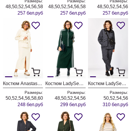
Размеры:
Размеры:
Размеры:
48,50,52,54,56,58
48,50,52,54,56,58
48,50,52,54,56
257 бел.руб
257 бел.руб
257 бел.руб
Костюм Anastasia 1384 слоновая кость
Костюм LadySecret 26260 зеленый
Костюм LadySecret 25229 темный графит
Размеры:
Размеры:
Размеры:
50,52,54,56,58,60
48,50,52,54,56
50,52,54,56
248 бел.руб
299 бел.руб
310 бел.руб