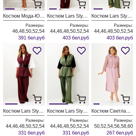
Костюм Мода-Юрс 26-2538 синий + крупный горох
Костюм Lars Style 1246 оттенки бордо+молочного
Костюм Lars Style 1246/1 оттенки хвои+молочного
Размеры:
Размеры:
Размеры:
46,48,50,52,54
44,46,48,50,52,54
44,46,48,50,52,54
391 бел.руб
403 бел.руб
403 бел.руб
Костюм Lars Style 1247 оттенки бордо
Костюм Lars Style 1247/1 оттенки хвои
Костюм Светлана-Стиль 2380 розовый
Размеры:
Размеры:
Размеры:
44,46,48,50,52,54
44,46,48,50,52,54
50,52,54,56,58,60
331 бел.руб
331 бел.руб
267 бел.руб