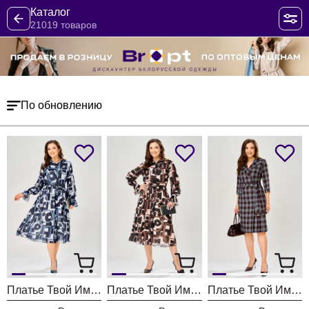
Каталог
21019 товаров
По обновлению
Платье Твой Имидж 2463 серо-голубой с принтом
Платье Твой Имидж 2462 пудровый с принтом
Платье Твой Имидж 2413 шоколадный в клетку