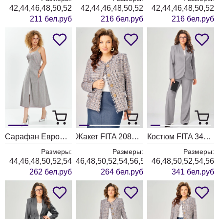
42,44,46,48,50,52
42,44,46,48,50,52
42,44,46,48,50,52
211 бел.руб
216 бел.руб
216 бел.руб
Сарафан ЕвроМода 741 серый + розовая полоска
Жакет FITA 20803 бежевый + деним
Костюм FITA 3402 серо-бежевый
Размеры:
Размеры:
Размеры:
44,46,48,50,52,54
46,48,50,52,54,56,58,60,62
46,48,50,52,54,56
262 бел.руб
264 бел.руб
341 бел.руб