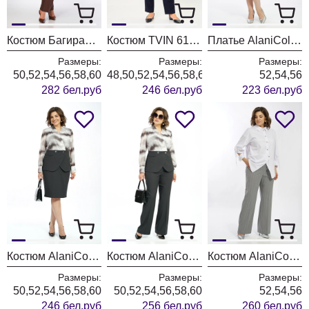
Костюм БагираАнТа 1129 голубой + шоколад
Костюм TVIN 6103 синий + клетка
Платье AlaniCollection 2601 синий в полоску
Размеры:
Размеры:
Размеры:
50,52,54,56,58,60
48,50,52,54,56,58,60
52,54,56
282 бел.руб
246 бел.руб
223 бел.руб
Костюм AlaniCollection 2606
Костюм AlaniCollection 2590
Костюм AlaniCollection 2586 белый + серый
Размеры:
Размеры:
Размеры:
50,52,54,56,58,60
50,52,54,56,58,60
52,54,56
246 бел.руб
256 бел.руб
260 бел.руб