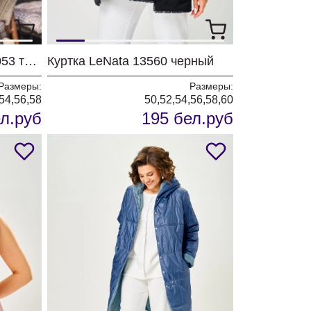
Жилет Vittoria Queen 31053 тауп
Куртка LeNata 13560 черный
Размеры:
Размеры:
54,56,58
50,52,54,56,58,60
л.руб
195 бел.руб