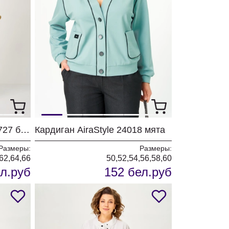
Кардиган БелЭльСтиль 727 бежево-голубой
Кардиган AiraStyle 24018 мята
Размеры:
Размеры:
,62,64,66
50,52,54,56,58,60
л.руб
152 бел.руб