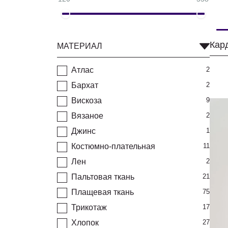
МАТЕРИАЛ
Атлас
2
Бархат
2
Вискоза
9
Вязаное
2
Джинс
1
Костюмно-плательная
11
Лен
2
Пальтовая ткань
21
Плащевая ткань
75
Трикотаж
17
Хлопок
27