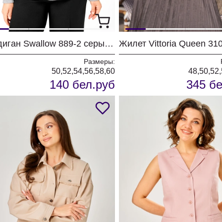
Кардиган Swallow 889-2 серый+серебристый
Размеры:
50,52,54,56,58,60
48,50,52,
140 бел.руб
345 бе