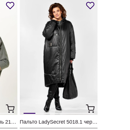
Кардиган Светлана-Стиль 2159 мох
Пальто LadySecret 5018.1 черный