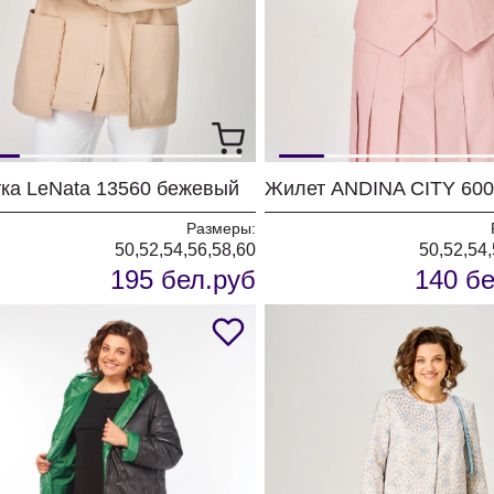
тка LeNata 13560 бежевый
Размеры:
50,52,54,56,58,60
50,52,54,
195 бел.руб
140 бе