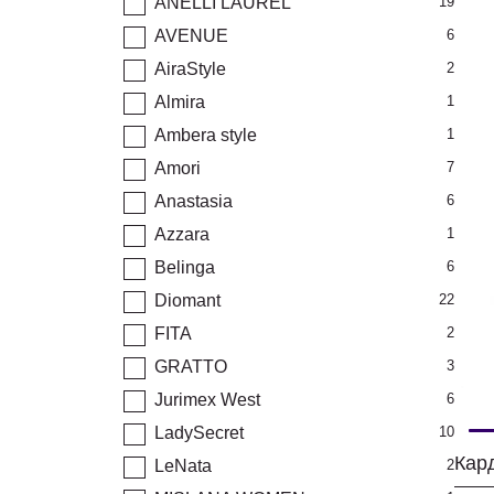
ANELLI LAUREL
19
AVENUE
6
AiraStyle
2
Almira
1
Ambera style
1
Amori
7
Anastasia
6
Azzara
1
Belinga
6
Diomant
22
FITA
2
GRATTO
3
Jurimex West
6
LadySecret
10
Кар
LeNata
2