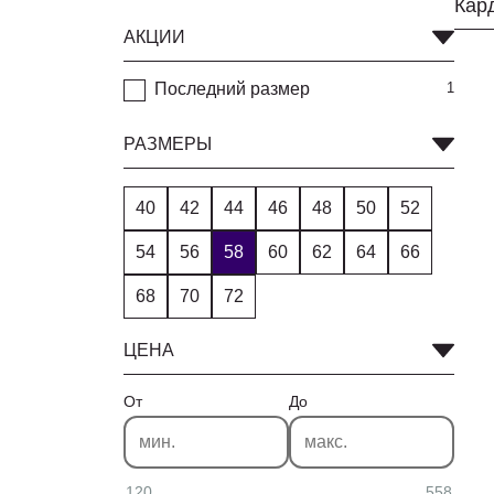
АКЦИИ
Последний размер
1
РАЗМЕРЫ
40
42
44
46
48
50
52
54
56
58
60
62
64
66
68
70
72
ЦЕНА
От
До
120
558