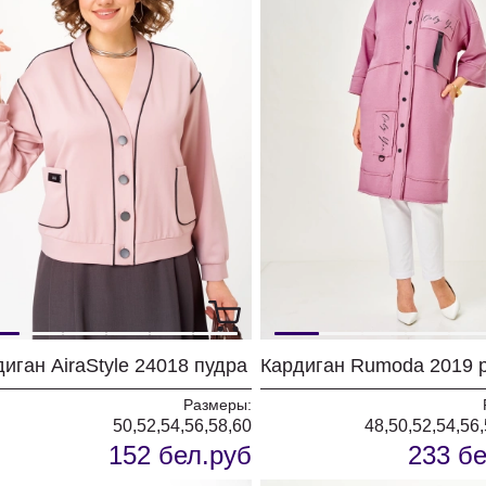
иган AiraStyle 24018 пудра
Размеры:
50,52,54,56,58,60
48,50,52,54,56
152 бел.руб
233 бе