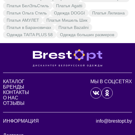
Платья БелЭльСтиль
Платья Agatti
Платья Ольга Стиль
Одежда DOGGI
Платья Лилиана
Платья АМУЛЕТ
Платья Мишель Шик
Платья в Барановичах
Платья Bazalini
Одежда TAITA PLUS 58
Одежда больших размеров
КАТАЛОГ
МЫ В СОЦСЕТЯХ
БРЕНДЫ
КОНТАКТЫ
О НАС
ОТЗЫВЫ
ИНФОРМАЦИЯ
info@brestopt.by