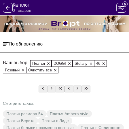
5
Каталог
0 товаров
По обновлению
Ваш выбор:
Платья
DOGGI
Stefany
46
Розовый
Очистить все
Смотрите также:
Платья размера 54
Платья Ambera style
Платья Верита
Платья в Лиде
Платья больших размеров розовые
Платья в Солигорске