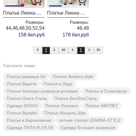
Платье Лиона-Стиль 703 черный с розовым
Платье Лиона-Стиль 688 пудра
Размеры:
Размеры:
44,46,48,50,52,54
46,48
158 бел.руб
178 бел.руб
1
1
Смотрите также:
Платья размера 54
Платья Ambera style
Платья Верита
Платья в Лиде
Платья больших размеров розовые
Платья в Солигорске
Платья Ольга Стиль
Платья БелЭльСтиль
Одежда DOGGI
Платья Лилиана
Платья АМУЛЕТ
Платья Bazalini
Платья Мишель Шик
Платья в Барановичах
летние платья LEANNA-STYLE
Одежда TAITA PLUS 58
Одежда больших размеров