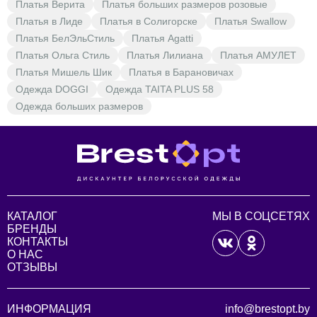
Платья Верита
Платья больших размеров розовые
Платья в Лиде
Платья в Солигорске
Платья Swallow
Платья БелЭльСтиль
Платья Agatti
Платья Ольга Стиль
Платья Лилиана
Платья АМУЛЕТ
Платья Мишель Шик
Платья в Барановичах
Одежда DOGGI
Одежда TAITA PLUS 58
Одежда больших размеров
КАТАЛОГ
МЫ В СОЦСЕТЯХ
БРЕНДЫ
КОНТАКТЫ
О НАС
ОТЗЫВЫ
ИНФОРМАЦИЯ
info@brestopt.by