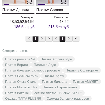
Платье Данаида 2161 фуксия
Платье Gamma & Gracia 212 нюд
Размеры:
Размеры:
48,50,52,54,56
48,52
186 бел.руб
213 бел.руб
1
1
Смотрите также:
Платья размера 54
Платья Ambera style
Платья Верита
Платья в Лиде
Платья больших размеров розовые
Платья в Солигорске
Платья БелЭльСтиль
Платья Agatti
Платья Ольга Стиль
Платья Лилиана
Платья АМУЛЕТ
Платья Мишель Шик
Платья в Барановичах
Платья Bazalini
летние платья LEANNA-STYLE
Одежда TAITA PLUS 58
Одежда больших размеров