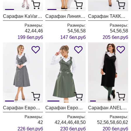
Сарафан KaVari 1103-2 серый в полоску
Сарафан Линия Л 2090
Сарафан ТАККА Плюс 25-256
Размеры:
Размеры:
Размеры:
42,44,46
54,56,58
54,56,58
199 бел.руб
147 бел.руб
205 бел.руб
Сарафан ЕвроМода 650
Сарафан ЕвроМода 649
Сарафан ANELLI LAUREL 1711 магия кольца
Размеры:
Размеры:
Размеры:
42
42,44,46,48,50
52,56,58,60,62
226 бел.руб
230 бел.руб
200 бел.руб