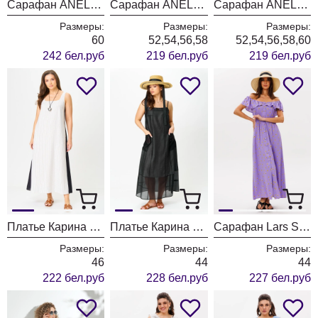
Сарафан ANELLI LAUREL 1472 глубина
Сарафан ANELLI LAUREL 1519 черный бриллиант
Сарафан ANELLI LAUREL 1519 огненные листья
Размеры:
Размеры:
Размеры:
60
52,54,56,58
52,54,56,58,60
242 бел.руб
219 бел.руб
219 бел.руб
Платье Карина Делюкс 1354 белый в полоску
Платье Карина Делюкс 1346 черный
Сарафан Lars Style 1093
Размеры:
Размеры:
Размеры:
46
44
44
222 бел.руб
228 бел.руб
227 бел.руб