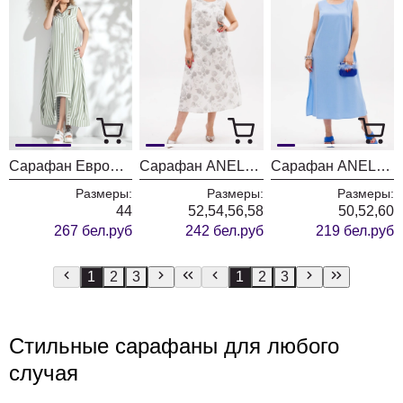
Сарафан ЕвроМода 582
Сарафан ANELLI LAUREL 1472 неба лес
Сарафан ANELLI LAUREL 1472-1 неба пилина
Размеры:
Размеры:
Размеры:
44
52,54,56,58
50,52,60
267 бел.руб
242 бел.руб
219 бел.руб
1
2
3
1
2
3
Стильные сарафаны для любого
случая