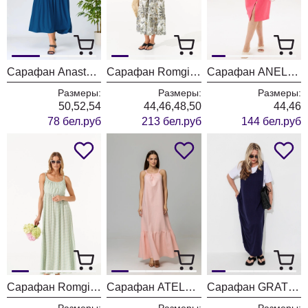
Сарафан Anastasia 881/синий
Сарафан Romgil РТ0143-ВИ4 молочный + светлый хаки + черный
Сарафан ANELLI LAUREL 1567 коралловый риф
Размеры:
Размеры:
Размеры:
50,52,54
44,46,48,50
44,46
78 бел.руб
213 бел.руб
144 бел.руб
Сарафан Romgil РТ0140-ВИ4 молочный + светлый хаки + нежно-голубой
Сарафан ATELERO 1138 розовый
Сарафан GRATTO 8224 темно-синий
Размеры:
Размеры:
Размеры: