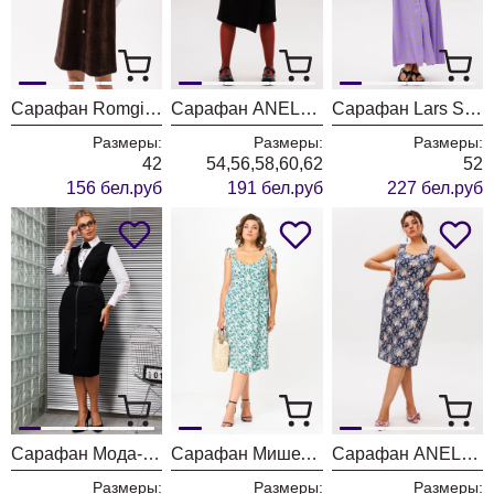
Сарафан Romgil РП0097-ХЛ5 шоколадный
Сарафан ANELLI LAUREL 1712 черная роза
Сарафан Lars Style 1093
Размеры:
Размеры:
Размеры:
42
54,56,58,60,62
52
156 бел.руб
191 бел.руб
227 бел.руб
Сарафан Мода-Юрс 2832sar черный
Сарафан Мишель Шик 2130 бирюза цветы
Сарафан ANELLI LAUREL 1567 восточная синева
Размеры:
Размеры:
Размеры: