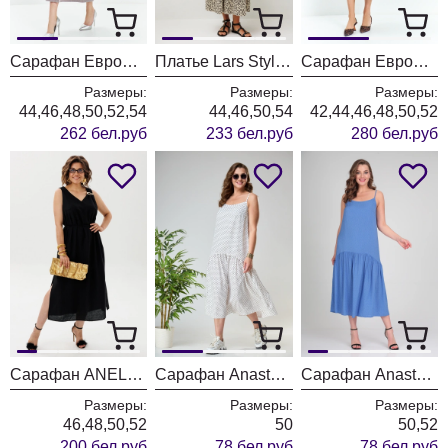
Сарафан ЕвроМода 741 серый + розовая полоска
Платье Lars Style 1233-1 жемчужный+черный
Сарафан ЕвроМода 742 синий джинс
Размеры:
Размеры:
Размеры:
44,46,48,50,52,54
44,46,50,54
42,44,46,48,50,52
262 бел.руб
233 бел.руб
280 бел.руб
Сарафан ANELLI LAUREL 1889 черный элегантный
Сарафан Anastasia 878/молочный
Сарафан Anastasia 879/василек
Размеры:
Размеры:
Размеры:
46,48,50,52
50
50,52
200 бел.руб
78 бел.руб
78 бел.руб