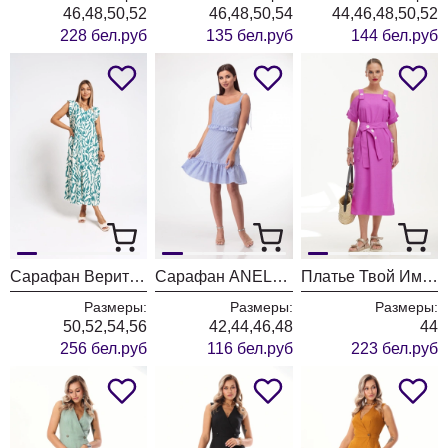
46,48,50,52
46,48,50,54
44,46,48,50,52
228 бел.руб
135 бел.руб
144 бел.руб
Сарафан Верита 2374 зеленый
Сарафан ANELLI LAUREL 1628 морская нежность
Платье Твой Имидж 1851 сирень
Размеры:
Размеры:
Размеры:
50,52,54,56
42,44,46,48
44
256 бел.руб
116 бел.руб
223 бел.руб