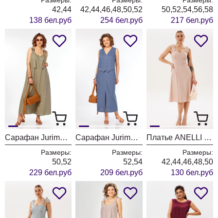
42,44
42,44,46,48,50,52
50,52,54,56,58
138 бел.руб
254 бел.руб
217 бел.руб
Сарафан Jurimex West 3520
Сарафан Jurimex West 3519
Платье ANELLI LAUREL 1867 льняной цвет
Размеры:
Размеры:
Размеры:
50,52
52,54
42,44,46,48,50
229 бел.руб
209 бел.руб
130 бел.руб