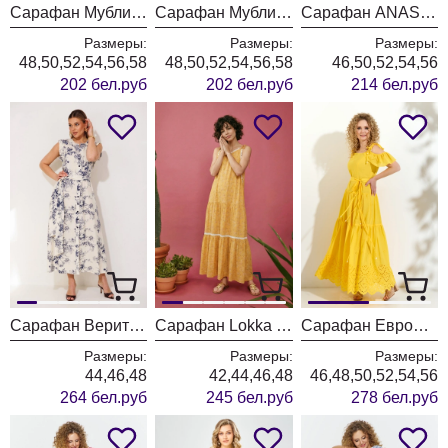
Сарафан Мублиз 321 зеленый
Сарафан Мублиз 321 голубой
Сарафан ANASTASIA MAK 1268 зеленый+молочный
Размеры:
Размеры:
Размеры:
48,50,52,54,56,58
48,50,52,54,56,58
46,50,52,54,56
202 бел.руб
202 бел.руб
214 бел.руб
Сарафан Верита 2453-1
Сарафан Lokka 1875 желтый
Сарафан ЕвроМода 705 желтый
Размеры:
Размеры:
Размеры:
44,46,48
42,44,46,48
46,48,50,52,54,56
264 бел.руб
245 бел.руб
278 бел.руб