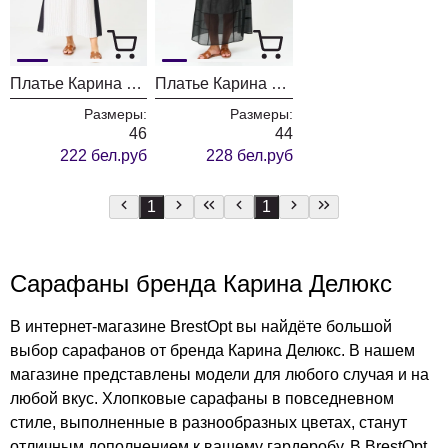
Платье Карина Делюкс 1354 белый в полоску
Платье Карина Делюкс 1346 черный
Размеры:
Размеры:
46
44
222 бел.руб
228 бел.руб
1
1
Сарафаны бренда Карина Делюкс
В интернет-магазине BrestOpt вы найдёте большой
выбор сарафанов от бренда Карина Делюкс. В нашем
магазине представлены модели для любого случая и на
любой вкус. Хлопковые сарафаны в повседневном
стиле, выполненные в разнообразных цветах, станут
отличным дополнением к вашему гардеробу. В BrestOpt