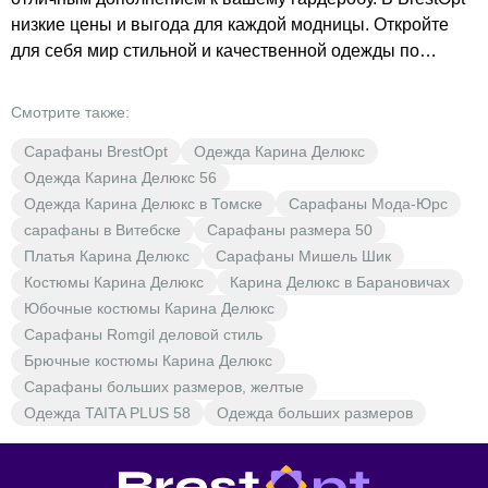
низкие цены и выгода для каждой модницы. Откройте
для себя мир стильной и качественной одежды по
доступным ценам. Сарафаны бренда Карина Делюкс —
это не только стиль, но и удобство. Они станут отличным
Смотрите также:
выбором для повседневной носки. В BrestOpt вы
Сарафаны BrestOpt
Одежда Карина Делюкс
найдёте разнообразные модели сарафанов, которые
Одежда Карина Делюкс 56
подчеркнут вашу индивидуальность и станут
Одежда Карина Делюкс в Томске
Сарафаны Мода-Юрс
незаменимой частью вашего гардероба. Не упустите
сарафаны в Витебске
Сарафаны размера 50
возможность обновить свой образ и приобрести
Платья Карина Делюкс
Сарафаны Мишель Шик
качественные вещи по доступным ценам.
Костюмы Карина Делюкс
Карина Делюкс в Барановичах
Юбочные костюмы Карина Делюкс
Сарафаны Romgil деловой стиль
Брючные костюмы Карина Делюкс
Сарафаны больших размеров, желтые
Одежда TAITA PLUS 58
Одежда больших размеров