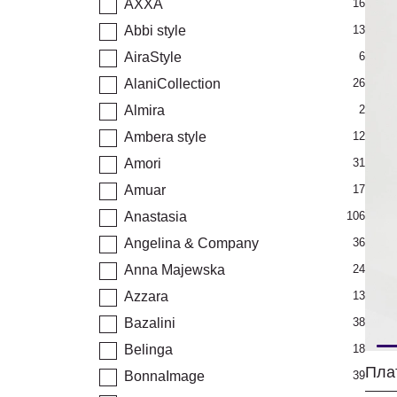
AXXA
16
Abbi style
13
AiraStyle
6
AlaniCollection
26
Almira
2
Ambera style
12
Amori
31
Amuar
17
Anastasia
106
Angelina & Company
36
Anna Majewska
24
Azzara
13
Bazalini
38
Belinga
18
BonnaImage
39