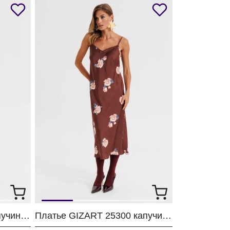
Платье GIZART 5103 капучино + принт цветы
Платье GIZART 25300 капучино + принт цветы