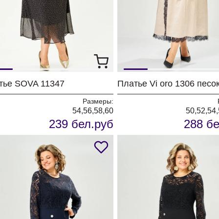
тье SOVA 11347
Размеры:
54,56,58,60
50,52,54,
239 бел.руб
288 бе