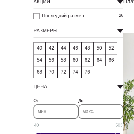
АКЦИИ
Последний размер
26
РАЗМЕРЫ
40
42
44
46
48
50
52
54
56
58
60
62
64
66
68
70
72
74
76
ЦЕНА
От
До
40
503