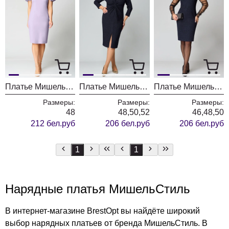
Платье МишельСтиль 1262 светлая лаванда
Платье МишельСтиль 1234 темно синий
Платье МишельСтиль 1231 темно синий
Размеры:
Размеры:
Размеры:
48
48,50,52
46,48,50
212 бел.руб
206 бел.руб
206 бел.руб
1
1
Нарядные платья МишельСтиль
В интернет-магазине BrestOpt вы найдёте широкий
выбор нарядных платьев от бренда МишельСтиль. В