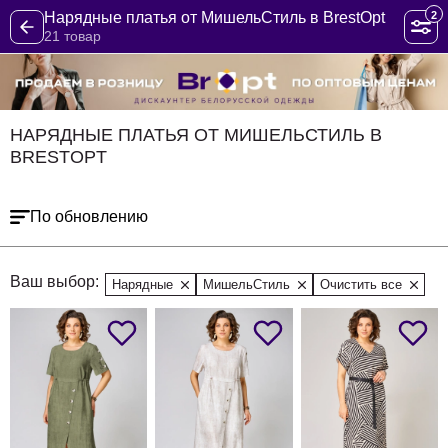
2
Нарядные платья от МишельСтиль в BrestOpt
21 товар
НАРЯДНЫЕ ПЛАТЬЯ ОТ МИШЕЛЬСТИЛЬ В
BRESTOPT
По обновлению
Ваш выбор:
Нарядные
МишельСтиль
Очистить все