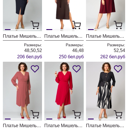
Платье МишельСтиль 1234 темно-синий
Платье МишельСтиль 1341 шоколад
Платье МишельСтиль 1337 винный
Размеры:
Размеры:
Размеры:
48,50,52
46,48
52,54
206 бел.руб
250 бел.руб
262 бел.руб
Платье МишельСтиль 1235-1 терракот
Платье МишельСтиль 1235-1 красный
Платье МишельСтиль 1303 черно-молочный