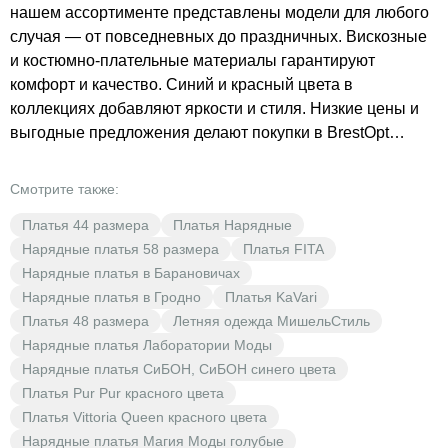
нашем ассортименте представлены модели для любого
случая — от повседневных до праздничных. Вискозные
и костюмно-плательные материалы гарантируют
комфорт и качество. Синий и красный цвета в
коллекциях добавляют яркости и стиля. Низкие цены и
выгодные предложения делают покупки в BrestOpt
особенно приятными. Не упустите возможность
обновить свой гардероб с помощью модных нарядов от
Смотрите также:
МишельСтиль.
Платья 44 размера
Платья Нарядные
Нарядные платья 58 размера
Платья FITA
Нарядные платья в Барановичах
Нарядные платья в Гродно
Платья KaVari
Платья 48 размера
Летняя одежда МишельСтиль
Нарядные платья Лаборатории Моды
Нарядные платья СиБОН, СиБОН синего цвета
Платья Pur Pur красного цвета
Платья Vittoria Queen красного цвета
Нарядные платья Магия Моды голубые