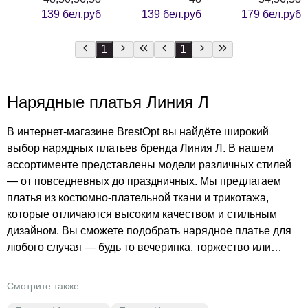
139 бел.руб
139 бел.руб
179 бел.руб
1
1
Нарядные платья Линия Л
В интернет-магазине BrestOpt вы найдёте широкий
выбор нарядных платьев бренда Линия Л. В нашем
ассортименте представлены модели различных стилей
— от повседневных до праздничных. Мы предлагаем
платья из костюмно-плательной ткани и трикотажа,
которые отличаются высоким качеством и стильным
дизайном. Вы сможете подобрать нарядное платье для
любого случая — будь то вечеринка, торжество или
просто выход в свет. В BrestOpt вы найдёте платья
разнообразных цветов — от классического синего до
Смотрите также:
ярких и разноцветных моделей. Наша цель —