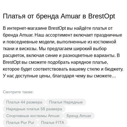
Платья от бренда Amuar в BrestOpt
В интернет-магазине BrestOpt вы найдёте платья от
бренда Amuar. Наш ассортимент включает праздничные
и повседневные модели, выполненные из костюмной
ткани и вискозы. Мы предлагаем широкий выбор
расцветок, включая синие и разноцветные варианты. В
BrestOpt вы сможете подобрать нарядное платье,
которое будет соответствовать вашему стилю и бюджету.
У нас доступные цены, благодаря чему вы сможете
одеться красиво и элегантно без ущерба для кошелька. В
BrestOpt каждый найдёт что-то особенное для себя.
Смотрите также:
Откройте мир моды с BrestOpt — ваш выбор, наша
Платья 44 размера
Платья Нарядные
выгода!
Нарядные платья 58 размера
Спортивные костюмы Amuar
Бренд Amuar
Платья Pur Pur
Платья FITA