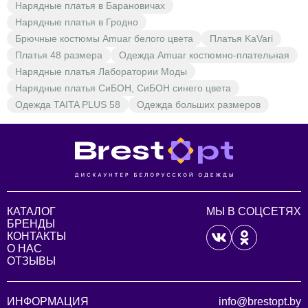
Нарядные платья в Барановичах
Нарядные платья в Гродно
Брючные костюмы Amuar белого цвета
Платья KaVari
Платья 48 размера
Одежда Amuar костюмно-плательная
Нарядные платья Лаборатории Моды
Нарядные платья СиБОН, СиБОН синего цвета
Одежда TAITA PLUS 58
Одежда больших размеров
КАТАЛОГ
МЫ В СОЦСЕТЯХ
БРЕНДЫ
КОНТАКТЫ
О НАС
ОТЗЫВЫ
ИНФОРМАЦИЯ
info@brestopt.by