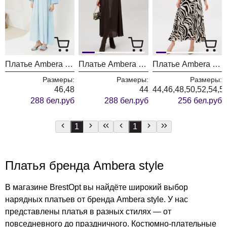
Платье Ambera style 1007-10 голубой
Платье Ambera style 1034-5
Платье Ambera style 1034-4
Размеры:
Размеры:
Размеры:
46,48
44
44,46,48,50,52,54,5
288 бел.руб
288 бел.руб
256 бел.руб
1
1
Платья бренда Ambera style
В магазине BrestOpt вы найдёте широкий выбор
нарядных платьев от бренда Ambera style. У нас
представлены платья в разных стилях — от
повседневного до праздничного. Костюмно-плательные