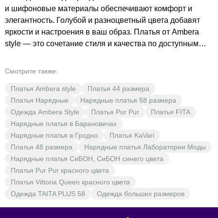
и шифоновые материалы обеспечивают комфорт и
элегантность. Голубой и разноцветный цвета добавят
яркости и настроения в ваш образ. Платья от Ambera
style — это сочетание стиля и качества по доступным
ценам. В BrestOpt каждый найдёт то, что подчеркнёт
индивидуальность и станет отличным дополнением к
Смотрите также:
гардеробу. Не упустите возможность обновить свой
Платья Ambera style
Платья 44 размера
образ с помощью нарядов от Ambera style!
Платья Нарядные
Нарядные платья 58 размера
Одежда Ambera Style
Платья Pur Pur
Платья FITA
Нарядные платья в Барановичах
Нарядные платья в Гродно
Платья KaVari
Платья 48 размера
Нарядные платья Лаборатории Моды
Нарядные платья СиБОН, СиБОН синего цвета
Платья Pur Pur красного цвета
Платья Vittoria Queen красного цвета
Одежда TAITA PLUS 58
Одежда больших размеров