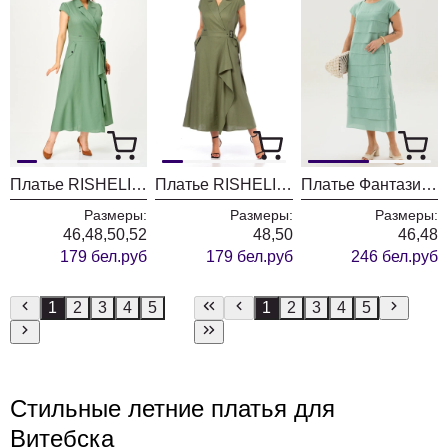
Платье RISHELIE 995-3 зеленая фисташка
Платье RISHELIE 995-2 хаки
Платье Фантазия Мод 5437 мята
Размеры:
Размеры:
Размеры:
46,48,50,52
48,50
46,48
179 бел.руб
179 бел.руб
246 бел.руб
1
2
3
4
5
1
2
3
4
5
Стильные летние платья для
Витебска