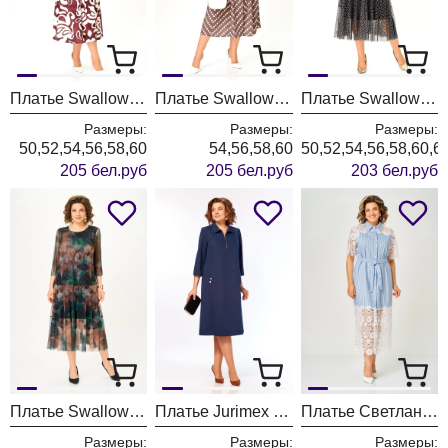
Платье Swallow 844-12 молочный+принт разводы
Платье Swallow 844-11 капучино+принт горох
Платье Swallow 922-1 черный+принт круги
Размеры:
Размеры:
Размеры:
50,52,54,56,58,60
54,56,58,60
50,52,54,56,58,60,6
205 бел.руб
205 бел.руб
203 бел.руб
Платье Swallow 922 изумрудный+коричневые цветы
Платье Jurimex West 3536
Платье Светлана-Стиль 2373 голубой
Размеры:
Размеры:
Размеры: