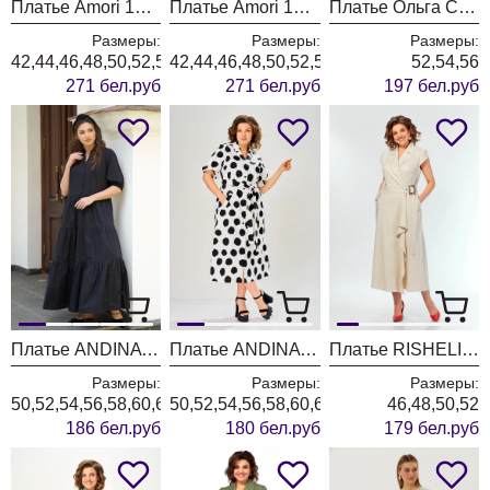
Платье Amori 1010 хаки
Платье Amori 1009 мята
Платье Ольга Стиль С1038 коричневый
Размеры:
Размеры:
Размеры:
42,44,46,48,50,52,54,56
42,44,46,48,50,52,54,56
52,54,56
271 бел.руб
271 бел.руб
197 бел.руб
Платье ANDINA CITY 8042-26 черный
Платье ANDINA CITY 8041-26 белый в горох
Платье RISHELIE 995-4 натуральный
Размеры:
Размеры:
Размеры:
50,52,54,56,58,60,62
50,52,54,56,58,60,62
46,48,50,52
186 бел.руб
180 бел.руб
179 бел.руб