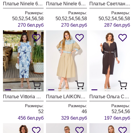
Платье Ninele 6103 черный
Платье Ninele 6103 синий
Платье Светлана-Стиль 5040 розовый
Размеры:
Размеры:
Размеры:
50,52,54,56,58
50,52,54,56,58
50,52,54,56,58
270 бел.руб
270 бел.руб
287 бел.руб
Платье Vittoria Queen 28633 молочный+синий принт
Платье LAIKONY L-434 бежевый
Платье Ольга Стиль С1038 леопард
Размеры:
Размеры:
Размеры:
52
46
52,54,56
456 бел.руб
329 бел.руб
197 бел.руб