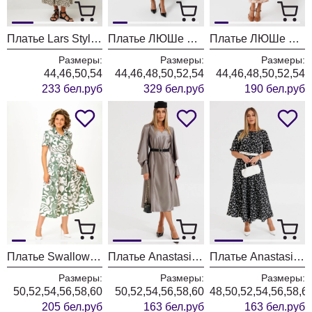
Платье Lars Style 1233-1 жемчужный+черный
Платье ЛЮШе 4454
Платье ЛЮШе 4427
Размеры:
Размеры:
Размеры:
44,46,50,54
44,46,48,50,52,54
44,46,48,50,52,54
233 бел.руб
329 бел.руб
190 бел.руб
Платье Swallow 844-13 молочный+мятные разводы
Платье Anastasia 1326-1 коричнево-серый
Платье Anastasia 1237-3 черный
Размеры:
Размеры:
Размеры:
50,52,54,56,58,60
50,52,54,56,58,60
48,50,52,54,56,58,6
205 бел.руб
163 бел.руб
163 бел.руб