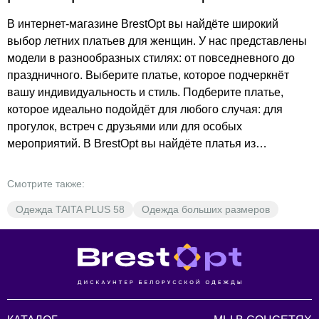
В интернет-магазине BrestOpt вы найдёте широкий
выбор летних платьев для женщин. У нас представлены
модели в разнообразных стилях: от повседневного до
праздничного. Выберите платье, которое подчеркнёт
вашу индивидуальность и стиль. Подберите платье,
которое идеально подойдёт для любого случая: для
прогулок, встреч с друзьями или для особых
мероприятий. В BrestOpt вы найдёте платья из
различных материалов, включая вискозу и костюмную
ткань. Оформите заказ прямо сейчас и получите платье
Смотрите также:
по низкой цене с доставкой в Бобруйск. Выберите в
Одежда TAITA PLUS 58
Одежда больших размеров
каталоге то, что вам понравится, и добавьте в корзину.
Не упустите возможность обновить свой гардероб с
BrestOpt!