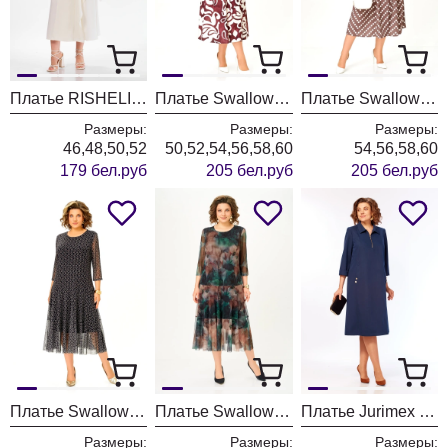
Платье RISHELIE 995-1 молочно-белый
Платье Swallow 844-12 молочный+принт разводы
Платье Swallow 844-11 капучино+принт горох
Размеры:
Размеры:
Размеры:
46,48,50,52
50,52,54,56,58,60
54,56,58,60
179 бел.руб
205 бел.руб
205 бел.руб
Платье Swallow 922-1 черный+принт круги
Платье Swallow 922 изумрудный+коричневые цветы
Платье Jurimex West 3536
Размеры:
Размеры:
Размеры: