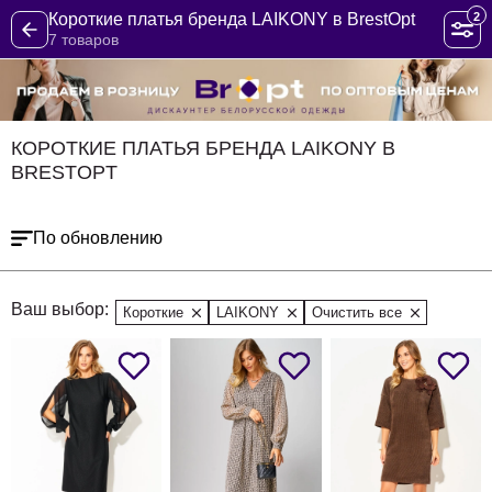
2
Короткие платья бренда LAIKONY в BrestOpt
7 товаров
КОРОТКИЕ ПЛАТЬЯ БРЕНДА LAIKONY В
BRESTOPT
По обновлению
Ваш выбор:
Короткие
LAIKONY
Очистить все