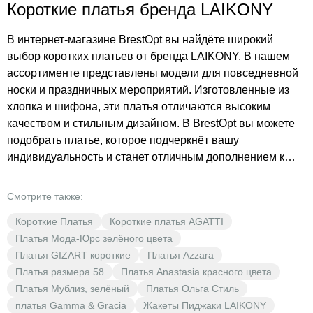
Короткие платья бренда LAIKONY
В интернет-магазине BrestOpt вы найдёте широкий
выбор коротких платьев от бренда LAIKONY. В нашем
ассортименте представлены модели для повседневной
носки и праздничных мероприятий. Изготовленные из
хлопка и шифона, эти платья отличаются высоким
качеством и стильным дизайном. В BrestOpt вы можете
подобрать платье, которое подчеркнёт вашу
индивидуальность и станет отличным дополнением к
гардеробу. Наши цены приятно вас удивят, а выгодные
предложения сделают шопинг ещё более приятным.
Смотрите также:
Откройте для себя разнообразие модных тенденций с
Короткие Платья
Короткие платья AGATTI
BrestOpt!
Платья Мода-Юрс зелёного цвета
Платья GIZART короткие
Платья Azzara
Платья размера 58
Платья Anastasia красного цвета
Платья Мублиз, зелёный
Платья Ольга Стиль
платья Gamma & Gracia
Жакеты Пиджаки LAIKONY