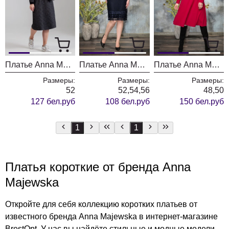
Платье Anna Majewska 1257
Платье Anna Majewska А271
Платье Anna Majewska А255Р
Размеры:
Размеры:
Размеры:
52
52,54,56
48,50
127 бел.руб
108 бел.руб
150 бел.руб
1
1
Платья короткие от бренда Anna
Majewska
Откройте для себя коллекцию коротких платьев от
известного бренда Anna Majewska в интернет-магазине
BrestOpt. У нас вы найдёте стильные и модные модели