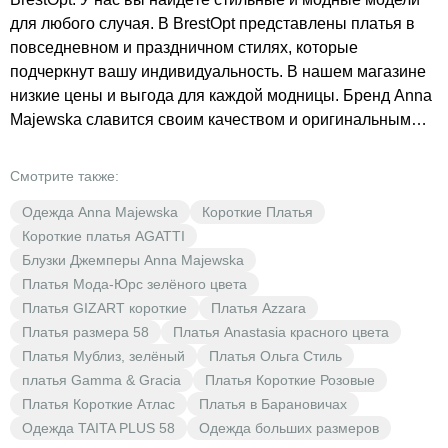
для любого случая. В BrestOpt представлены платья в
повседневном и праздничном стилях, которые
подчеркнут вашу индивидуальность. В нашем магазине
низкие цены и выгода для каждой модницы. Бренд Anna
Majewska славится своим качеством и оригинальным
дизайном. Не упустите возможность обновить свой
гардероб красивыми и стильными платьями по
Смотрите также:
доступным ценам. В BrestOpt вы найдёте разнообразие
Одежда Anna Majewska
Короткие Платья
цветов и материалов, чтобы каждая женщина могла
Короткие платья AGATTI
подобрать идеальный вариант для себя. Побалуйте себя
Блузки Джемперы Anna Majewska
качественными нарядами без ущерба для бюджета.
Платья Мода-Юрс зелёного цвета
Платья GIZART короткие
Платья Azzara
Платья размера 58
Платья Anastasia красного цвета
Платья Мублиз, зелёный
Платья Ольга Стиль
платья Gamma & Gracia
Платья Короткие Розовые
Платья Короткие Атлас
Платья в Барановичах
Одежда TAITA PLUS 58
Одежда больших размеров