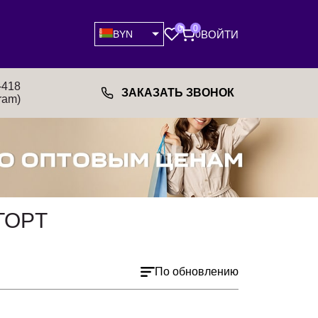
0
0
ВОЙТИ
BYN
0
-418
ЗАКАЗАТЬ ЗВОНОК
ram)
TOPT
По обновлению