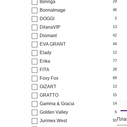
Belinga
29
BonnaImage
46
DOGGI
5
DilanaVIP
13
Diomant
42
EVA GRANT
44
Elady
12
Erika
77
FITA
28
Foxy Fox
68
GIZART
13
GRATTO
15
Gamma & Gracia
14
Golden Valley
6
Jurimex West
91