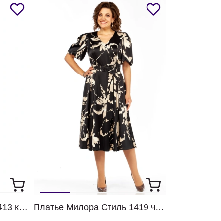
Платье Милора Стиль 1413 красный
Платье Милора Стиль 1419 черный + принт