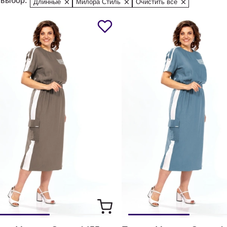
выбор:
Длинные
Милора Стиль
Очистить все