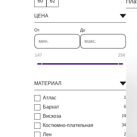
60
62
ЦЕНА
От
До
147
256
МАТЕРИАЛ
Атлас
1
Бархат
6
Вискоза
19
Костюмно-плательная
34
Лен
2