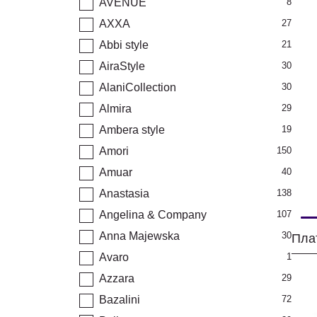
AVENUE
8
AXXA
27
Abbi style
21
AiraStyle
30
AlaniCollection
30
Almira
29
Ambera style
19
Amori
150
Amuar
40
Anastasia
138
Angelina & Company
107
Anna Majewska
30
Avaro
1
Azzara
29
Bazalini
72